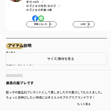
年代:
40代
お子さまの性別:
女の子
お子さまの年齢:
4歳
参考になった
0
LIKE!
0
アイテム説明
購入商品
購入商品
サイズ：LL
色：ネイビーブルー
サイズ/素材を見る
商品をチェックする＞
最高の誕プレです
姪っ子の誕生日プレゼントとして渡しましたが大喜びしてもらえました。
ちょっと背伸びしたい年頃にはオススメのプチプラブランドです！
もっと見る…