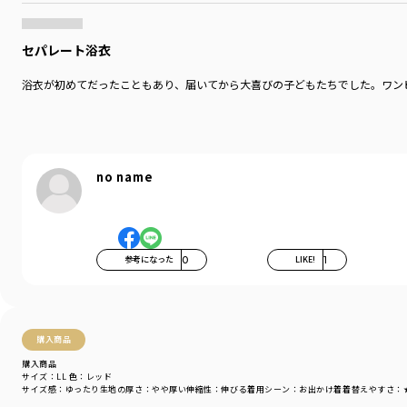
カラー
／
ブルー
性別タイプ
／
GIRL
商品番号
／
14-6288-899
セパレート浴衣
浴衣が初めてだったこともあり、届いてから大喜びの子どもたちでした。ワンピ
no name
参考になった
0
LIKE!
1
購入商品
購入商品
サイズ：LL
色：レッド
サイズ感
：ゆったり
生地の厚さ
：やや厚い
伸縮性
：伸びる
着用シーン
：お出かけ着
着替えやすさ
：