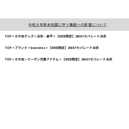
令和８年熊本地震に伴う集配への影響について
TOP
>
その他グッズ
>
浴衣・甚平
>
【WEB限定】2WAYセパレート浴衣
TOP
>
ブランド
>
branshes
>
【WEB限定】2WAYセパレート浴衣
TOP
>
その他
>
クーポン対象アイテム
>
【WEB限定】2WAYセパレート浴衣