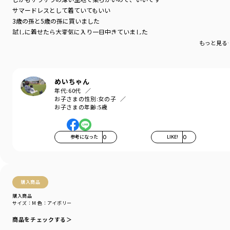
少しスラッとした印象のストライプが織り交ざって
サマードレスとして着ていてもいい
絶妙なバランスのデザインです
3歳の孫と5歳の孫に買いました
●花火柄
試しに着せたら大変気に入り一日中きていました
ちょっぴりお姉さんなネイビーのベースカラーに
もっと見る
夏らしい花火柄を合わせた上品なデザイン
■サイズ展開（対応サイズ）
Mサイズ：100cm～110cm
めいちゃん
Lサイズ：110cm～120cm
年代:
60代
LLサイズ：120cm～130cm
お子さまの性別:
女の子
お子さまの年齢:
5歳
※本商品はWEB限定商品です
-----
参考になった
0
LIKE!
0
伸縮性：なし
着用イメージ/カラー：ネイビーブルー
モデル：身長109.0cm 体重16kg
購入商品
サイズ：サイズM
購入商品
サイズ：M
色：アイボリー
ブランド
／
branshes
シーズン
／
2026春夏
商品をチェックする＞
カテゴリ
／
その他グッズ
>
浴衣・甚平