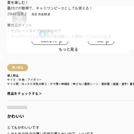
夏を楽しむ！
着付けが簡単で、キャミワンピースとしても使える！
no name
2WAY浴衣♪
■商品ポイント
・セパレートタイプの浴衣なので
キャミワンピースのみで、普段着としも着用していただけます
参考になった
2
LIKE!
0
・シャーリングリボンがポイントカラーになった
目を惹くデザインです
もっと見る
・リボンはゴム仕様ですっぽり被れるので
お着換えも楽です！
・綿100％素材で着心地が良いです（帯除く）
購入商品
・夕涼み会やお祭りに◎
購入商品
サイズ：M
色：アイボリー
●あじさい柄
サイズ感
：ゆったり
生地の厚さ
：やや薄い
伸縮性
：伸びない
着用シーン
：普段着（通園・通学）
着
優しいアイボリーのベースカラーに
ピンクを基調とした大きなあじさいが目を惹くデザイン
商品をチェックする＞
●ピンクボタニカル柄
ブランシェスらしく、優しい色合いのボタニカル柄です
和柄のイメージのある浴衣ですが、
かわいい
洋風な雰囲気も感じる一味違ったデザイン
●椿×ストライプ柄
とてもかわいいです
大きな赤椿の柄が目を惹きつけます
レトロな赤椿の可愛らしさのなかに
しかもサラサラの薄い生地で柔らかいので、いいです