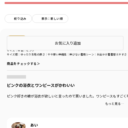
絞り込み
表示：新しい順
購入商品
店頭在庫を確認する
お気に入り追加
購入商品
サイズ：M
色：ピンク
サイズ感
：ゆったり
生地の厚さ
：やや厚い
伸縮性
：伸びない
着用シーン
：お出かけ着
着替えやすさ
商品をチェックする＞
ピンクの浴衣とワンピースがかわいい
ピンク好きの娘が浴衣が欲しいと言ったので買いました。ワンピースもすごく
もっと見る…
あい