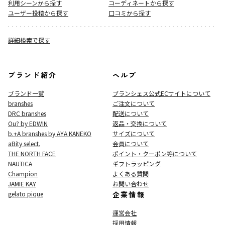
利用シーンから探す
コーディネートから探す
ユーザー投稿から探す
口コミから探す
詳細検索で探す
ブランド紹介
ヘルプ
ブランド一覧
ブランシェス公式ECサイト
について
branshes
ご注文について
DRC branshes
配送について
Ou? by EDWIN
返品・交換について
b.+A branshes by AYA KANEKO
サイズについて
aBity select.
会員について
THE NORTH FACE
ポイント・クーポン等について
NAUTICA
ギフトラッピング
Champion
よくある質問
JAMIE KAY
お問い合わせ
gelato pique
企業情報
運営会社
採用情報