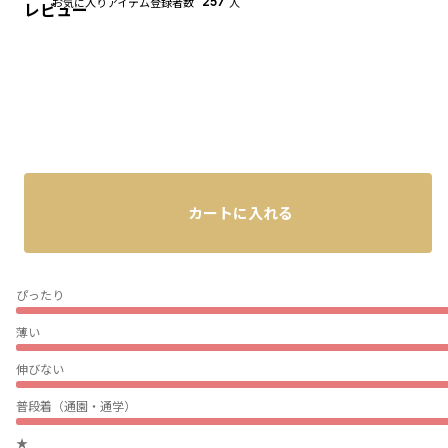
お気に入りアイテム登録者数
257
人
レビュー
カートに入れる
ぴったり
薄い
伸びない
普段着（通園・通学）
★