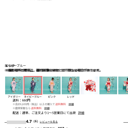
ネイビーブルー
ピンク
レッド
※撮影場所の関係上、着用画像は実物と若干異なる場合があります。
※撮影場所の関係上、着用画像は実物と若干異なる場合があります。
※撮影場所の関係上、着用画像は実物と若干異なる場合があります。
アイボリー
ネイビーブルー
ピンク
レッド
送料
：
660円
※合計6,600円（税込）以上の購入で
送料無料
詳細
※店頭受取なら
送料無料
詳細
配送
：
通常、ご注文より1～5営業日にて出荷
詳細
4.7
（6）
レビューを見る