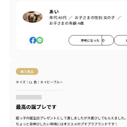
あい
年代:
40代
お子さまの性別:
女の子
お子さまの年齢:
4歳
参考になった
0
購入商品
サイズ：LL
色：ネイビーブルー
商品をチェックする＞
最高の誕プレです
姪っ子の誕生日プレゼントとして渡しましたが大喜びしてもらえました
ちょっと背伸びしたい年頃にはオススメのプチプラブランドです！