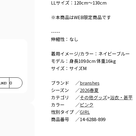
LLサイズ：120cm～130cm
※本商品はWEB限定商品です
-----
伸縮性：なし
着用イメージ/カラー：ネイビーブルー
モデル：身長109.0cm 体重16kg
サイズ：サイズM
ブランド
／
branshes
LIKE!
0
シーズン
／
2026春夏
カテゴリ
／
その他グッズ
>
浴衣・甚平
カラー
／
ピンク
性別タイプ
／
GIRL
商品番号
／
14-6288-899