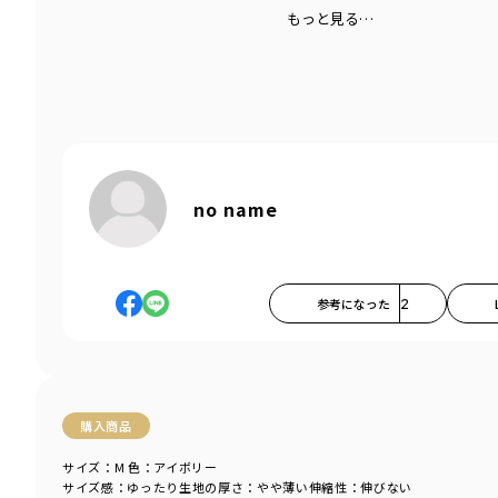
もっと見る…
no name
参考になった
2
購入商品
サイズ：M
色：アイボリー
サイズ感
：ゆったり
生地の厚さ
：やや薄い
伸縮性
：伸びない