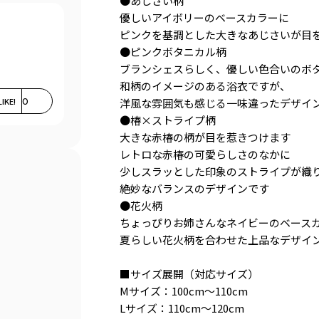
●あじさい柄
優しいアイボリーのベースカラーに
ピンクを基調とした大きなあじさいが目
●ピンクボタニカル柄
ブランシェスらしく、優しい色合いのボ
和柄のイメージのある浴衣ですが、
LIKE!
0
洋風な雰囲気も感じる一味違ったデザイ
●椿×ストライプ柄
大きな赤椿の柄が目を惹きつけます
レトロな赤椿の可愛らしさのなかに
少しスラッとした印象のストライプが織
絶妙なバランスのデザインです
●花火柄
ちょっぴりお姉さんなネイビーのベース
夏らしい花火柄を合わせた上品なデザイ
■サイズ展開（対応サイズ）
Mサイズ：100cm～110cm
。
Lサイズ：110cm～120cm