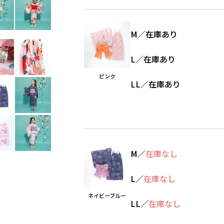
M
／
在庫あり
L
／
在庫あり
ピンク
LL
／
在庫あり
M
／
在庫なし
L
／
在庫なし
ネイビーブルー
LL
／
在庫なし