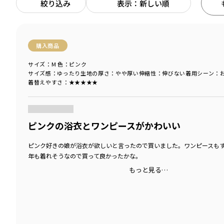
絞り込み
表示：新しい順
購入商品
サイズ：M
色：ピンク
サイズ感
：ゆったり
生地の厚さ
：やや厚い
伸縮性
：伸びない
着用シーン
：
着替えやすさ
：★★★★★
商品をチェックする＞
ピンクの浴衣とワンピースがかわいい
ピンク好きの娘が浴衣が欲しいと言ったので買いました。ワンピースも
年も着れそうなので買って良かったかな。
もっと見る…