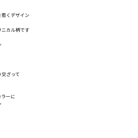
を惹くデザイン
タニカル柄です
ン
り交ざって
カラーに
ン