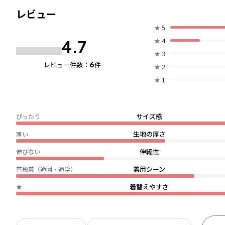
レビュー
★
5
★
4
4.7
★
3
6
レビュー件数：
件
★
2
★
1
サイズ感
ぴったり
生地の厚さ
薄い
伸縮性
伸びない
着用シーン
普段着（通園・通学）
着替えやすさ
★