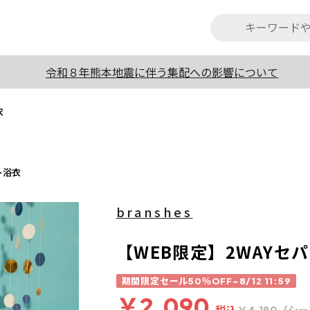
令和８年熊本地震に伴う集配への影響について
衣
ト浴衣
branshes
【WEB限定】2WAYセ
期間限定セール50％OFF~8/12 11:59
￥2,090
税込
（シー
￥4,180