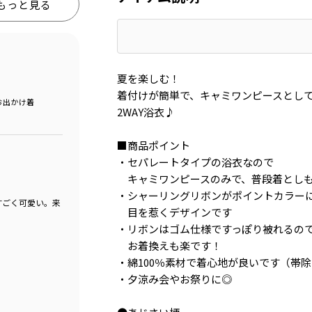
もっと見る
夏を楽しむ！
着付けが簡単で、キャミワンピースとし
お出かけ着
2WAY浴衣♪
■商品ポイント
・セパレートタイプの浴衣なので
キャミワンピースのみで、普段着としも
・シャーリングリボンがポイントカラー
すごく可愛い。来
目を惹くデザインです
・リボンはゴム仕様ですっぽり被れるの
お着換えも楽です！
・綿100％素材で着心地が良いです（帯
・夕涼み会やお祭りに◎