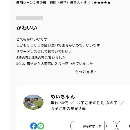
着用シーン
：普段着（通園・通学）
着替えやすさ
：★★★★★
商品をチェックする＞
かわいい
とてもかわいいです
しかもサラサラの薄い生地で柔らかいので、いいです
サマードレスとして着ていてもいい
3歳の孫と5歳の孫に買いました
試しに着せたら大変気に入り一日中きていました
もっと見る…
めいちゃん
年代:
60代
お子さまの性別:
女の子
お子さまの年齢:
5歳
参考になった
0