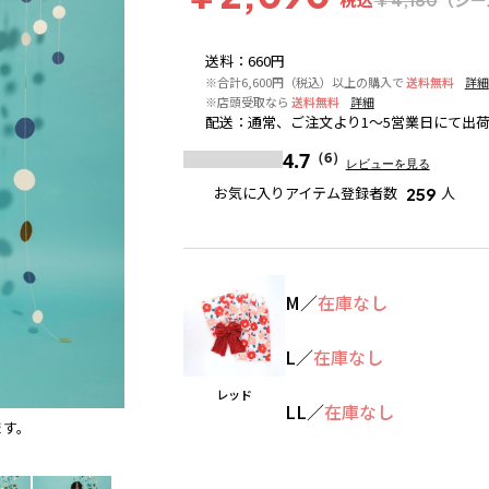
送料
：
660円
※合計6,600円（税込）以上の購入で
送料無料
詳細
※店頭受取なら
送料無料
詳細
配送
：
通常、ご注文より1～5営業日にて出
4.7
（6）
レビューを見る
お気に入りアイテム登録者数
人
259
M
／
在庫なし
L
／
在庫なし
レッド
LL
／
在庫なし
ます。
レッド
※撮影場所の関係上、着用画像は実物と若干異な