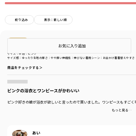
絞り込み
表示：新しい順
購入商品
店頭在庫を確認する
お気に入り追加
購入商品
サイズ：M
色：ピンク
サイズ感
：ゆったり
生地の厚さ
：やや厚い
伸縮性
：伸びない
着用シーン
：お出かけ着
着替えやすさ
商品をチェックする＞
ピンクの浴衣とワンピースがかわいい
ピンク好きの娘が浴衣が欲しいと言ったので買いました。ワンピースもすごく
もっと見る…
あい