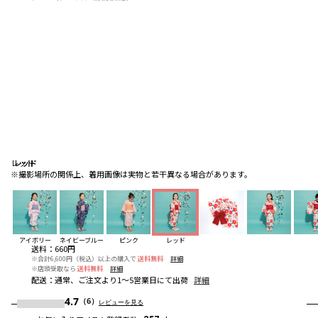
レッド
レッド
レッド
※撮影場所の関係上、着用画像は実物と若干異なる場合があります。
アイボリー
ネイビーブルー
ピンク
レッド
送料
：
660円
※合計6,600円（税込）以上の購入で
送料無料
詳細
※店頭受取なら
送料無料
詳細
配送
：
通常、ご注文より1～5営業日にて出荷
詳細
4.7
（6）
レビューを見る