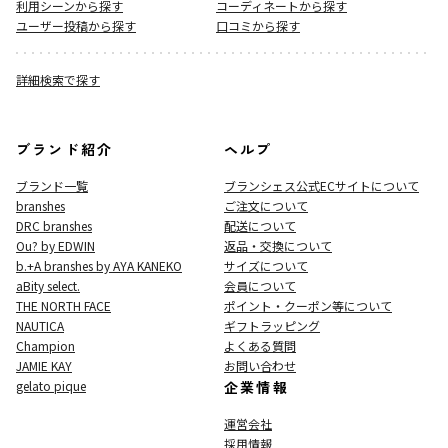
利用シーンから探す
コーディネートから探す
ユーザー投稿から探す
口コミから探す
詳細検索で探す
ブランド紹介
ヘルプ
ブランド一覧
ブランシェス公式ECサイト
について
branshes
ご注文について
DRC branshes
配送について
Ou? by EDWIN
返品・交換について
b.+A branshes by AYA KANEKO
サイズについて
aBity select.
会員について
THE NORTH FACE
ポイント・クーポン等について
NAUTICA
ギフトラッピング
Champion
よくある質問
JAMIE KAY
お問い合わせ
gelato pique
企業情報
運営会社
採用情報