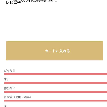
お気に入りアイテム登録者数
257
人
レビュー
カートに入れる
ぴったり
薄い
伸びない
普段着（通園・通学）
★