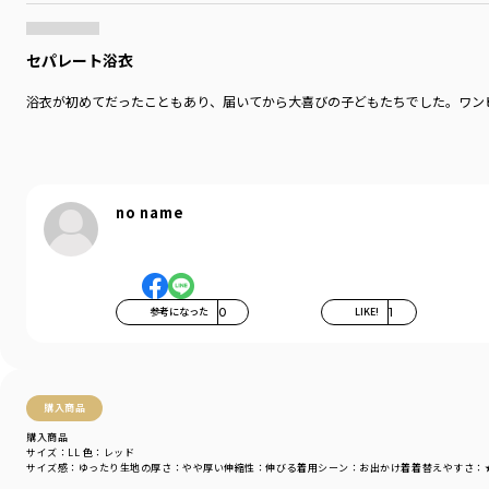
カラー
／
レッド
性別タイプ
／
GIRL
商品番号
／
14-6288-899
セパレート浴衣
浴衣が初めてだったこともあり、届いてから大喜びの子どもたちでした。ワンピ
no name
参考になった
0
LIKE!
1
購入商品
購入商品
サイズ：LL
色：レッド
サイズ感
：ゆったり
生地の厚さ
：やや厚い
伸縮性
：伸びる
着用シーン
：お出かけ着
着替えやすさ
：