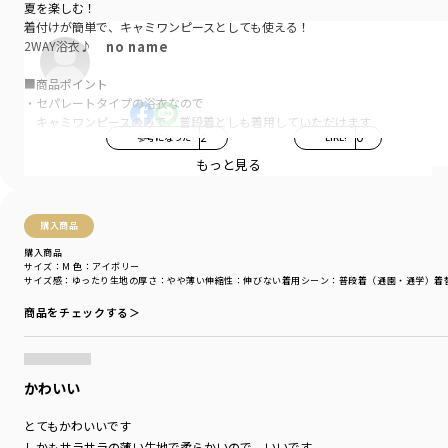
夏を楽しむ！
着付けが簡単で、キャミワンピースとしても使える！
no name
2WAY浴衣♪
■商品ポイント
・セパレートタイプの浴衣なので
キャミワンピースのみで、普段着としも着用していただけます
参考になった
2
LIKE!
0
・シャーリングリボンがポイントカラーになった
目を惹くデザインです
もっと見る
・リボンはゴム仕様ですっぽり被れるので
お着換えも楽です！
・綿100％素材で着心地が良いです（帯除く）
購入商品
・夕涼み会やお祭りに◎
購入商品
サイズ：M
色：アイボリー
●あじさい柄
サイズ感
：ゆったり
生地の厚さ
：やや薄い
伸縮性
：伸びない
着用シーン
：普段着（通園・通学）
着
優しいアイボリーのベースカラーに
ピンクを基調とした大きなあじさいが目を惹くデザイン
商品をチェックする＞
●ピンクボタニカル柄
ブランシェスらしく、優しい色合いのボタニカル柄です
和柄のイメージのある浴衣ですが、
かわいい
洋風な雰囲気も感じる一味違ったデザイン
●椿×ストライプ柄
とてもかわいいです
大きな赤椿の柄が目を惹きつけます
レトロな赤椿の可愛らしさのなかに
しかもサラサラの薄い生地で柔らかいので、いいです