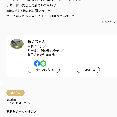
少しスラッとした印象のストライプが織り交ざって
サマードレスとして着ていてもいい
絶妙なバランスのデザインです
3歳の孫と5歳の孫に買いました
●花火柄
試しに着せたら大変気に入り一日中きていました
ちょっぴりお姉さんなネイビーのベースカラーに
もっと見る
夏らしい花火柄を合わせた上品なデザイン
■サイズ展開（対応サイズ）
Mサイズ：100cm～110cm
めいちゃん
Lサイズ：110cm～120cm
年代:
60代
LLサイズ：120cm～130cm
お子さまの性別:
女の子
お子さまの年齢:
5歳
※本商品はWEB限定商品です
-----
参考になった
0
LIKE!
0
伸縮性：なし
着用イメージ/カラー：ネイビーブルー
モデル：身長109.0cm 体重16kg
購入商品
サイズ：サイズM
購入商品
サイズ：M
色：アイボリー
ブランド
／
branshes
シーズン
／
2026春夏
商品をチェックする＞
カテゴリ
／
その他グッズ
>
浴衣・甚平