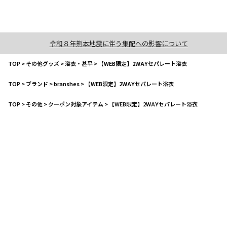
令和８年熊本地震に伴う集配への影響について
TOP
>
その他グッズ
>
浴衣・甚平
>
【WEB限定】2WAYセパレート浴衣
TOP
>
ブランド
>
branshes
>
【WEB限定】2WAYセパレート浴衣
TOP
>
その他
>
クーポン対象アイテム
>
【WEB限定】2WAYセパレート浴衣