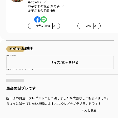
年代:
40代
お子さまの性別:
女の子
お子さまの年齢:
4歳
参考になった
0
LIKE!
0
アイテム説明
購入商品
購入商品
サイズ：LL
色：ネイビーブルー
サイズ/素材を見る
商品をチェックする＞
最高の誕プレです
姪っ子の誕生日プレゼントとして渡しましたが大喜びしてもらえました。
ちょっと背伸びしたい年頃にはオススメのプチプラブランドです！
もっと見る…