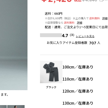
送料
：
660円
※合計6,600円（税込）以上の購入で
送料無料
詳細
※店頭受取なら
送料無料
詳細
配送
：
通常、ご注文より1～5営業日にて出荷
4.7
（3）
レビューを見る
お気に入りアイテム登録者数
人
707
100cm
／
在庫あり
110cm
／
在庫あり
ブラック
120cm
／
在庫あり
ります。
ブラック
130cm
／
在庫あり