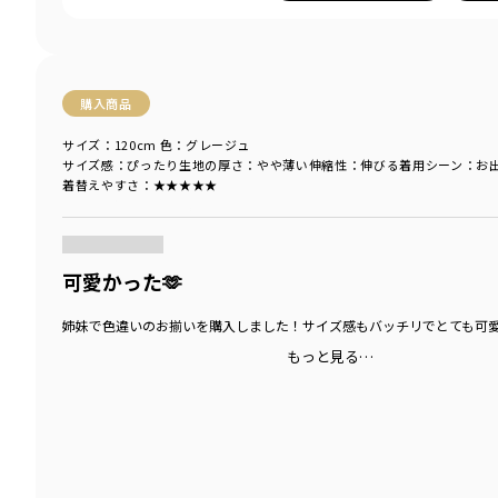
購入商品
サイズ：120cm
色：グレージュ
サイズ感
：ぴったり
生地の厚さ
：やや薄い
伸縮性
：伸びる
着用シーン
：お
着替えやすさ
：★★★★★
商品をチェックする＞
可愛かった🫶
姉妹で色違いのお揃いを購入しました！サイズ感もバッチリでとても可
もっと見る…