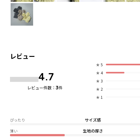
レビュー
★
5
★
4
4.7
★
3
3
レビュー件数：
件
★
2
★
1
サイズ感
ぴったり
生地の厚さ
薄い