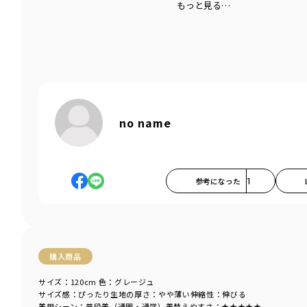
もっと見る…
no name
参考になった
1
購入商品
サイズ：120cm
色：グレージュ
サイズ感
：ぴったり
生地の厚さ
：やや薄い
伸縮性
：伸びる
着用シーン
：普段着（通園・通学）
着替えやすさ
：★★★★★