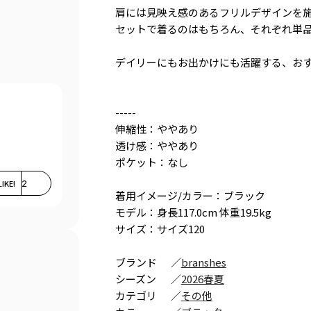
肩には見映え感のあるフリルデザインを
セットで着るのはもちろん、それぞれ単
デイリーにもお出かけにも活躍する、お
-----
伸縮性：ややあり
透け感：ややあり
ポケット：なし
LIKE!
2
着用イメージ/カラー：ブラック
モデル：身長117.0cm 体重19.5kg
サイズ：サイズ120
ブランド
／
branshes
シーズン
／
2026春夏
カテゴリ
／
その他