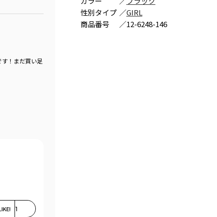
カラー
／
ブラック
性別タイプ
／
GIRL
商品番号
／
12-6248-146
です！まだ買い足
LIKE!
1