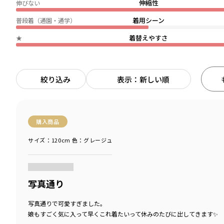
伸縮性
伸びない
着用シーン
普段着（通園・通学）
着替えやすさ
★
絞り込み
表示：新しい順
購入商品
サイズ：120cm
色：グレージュ
商品をチェックする＞
写真通り
写真通りで可愛すぎました。
娘もすごく気に入って早くこれ着たいって休みのたびに出してきます✨