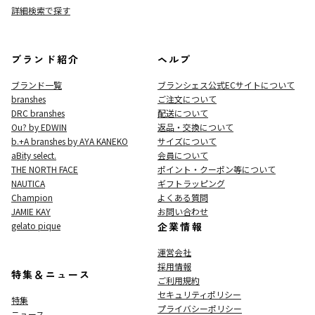
詳細検索で探す
ブランド紹介
ヘルプ
ブランド一覧
ブランシェス公式ECサイト
について
branshes
ご注文について
DRC branshes
配送について
Ou? by EDWIN
返品・交換について
b.+A branshes by AYA KANEKO
サイズについて
aBity select.
会員について
THE NORTH FACE
ポイント・クーポン等について
NAUTICA
ギフトラッピング
Champion
よくある質問
JAMIE KAY
お問い合わせ
gelato pique
企業情報
運営会社
採用情報
特集＆ニュース
ご利用規約
セキュリティポリシー
特集
プライバシーポリシー
ニュース