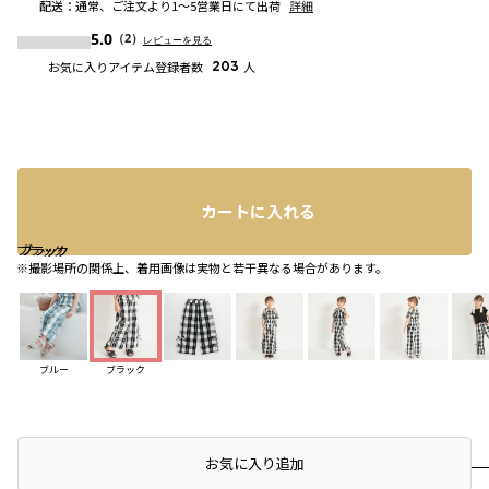
配送
：
通常、ご注文より1～5営業日にて出荷
詳細
5.0
（2）
レビューを見る
お気に入りアイテム登録者数
203
人
カートに入れる
ブラック
ブラック
ブラック
※撮影場所の関係上、着用画像は実物と若干異なる場合があります。
ブルー
ブラック
店頭在庫を確認する
お気に入り追加