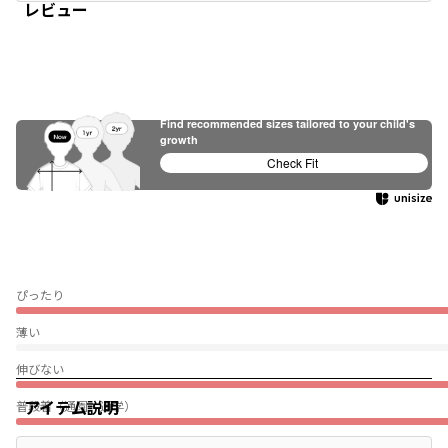
レビュー
Find recommended sizes tailored to your child's
growth
Check Fit
ぴったり
薄い
伸びない
アイテム説明
普段着（通園・通学）
★