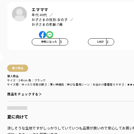
キッズ女児：12-6232-179 【おそろい】ブロックチェックワンピース
エマママ
年代:
40代
お子さまの性別:
女の子
-----
お子さまの年齢:
7歳
透け感：あり
伸縮性：なし
ポケット：両サイドにあり
参考になった
3
LIKE!
2
ウェストゴム：調整可
着用イメージ/カラー：ブラック
モデル：身長117.0cm 体重20kg
購入商品
サイズ：サイズ120
購入商品
サイズ：140cm
色：ブラック
ブランド
／
branshes
サイズ感
：ゆったり
生地の厚さ
：薄い
伸縮性
：伸びる
着用シーン
：お出かけ着
着替えやすさ
：★★
シーズン
／
2026春夏
商品をチェックする＞
カテゴリ
／
ボトムス
>
ロングパンツ
カラー
／
ブラック
性別タイプ
／
GIRL
商品番号
／
12-6232-175
夏に向けて
涼しそうな生地ですがしっかりしていていつも品質が良いので安心してお買い