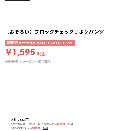
【おそろい】ブロックチェックリボンパンツ
期間限定セール50％OFF~8/12 11:59
￥1,595
税込
（シーズン当初価格）
￥3,190
送料
：
660円
※合計6,600円（税込）以上の購入で
送料無料
詳細
※店頭受取なら
送料無料
詳細