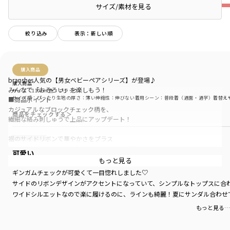
サイズ/素材を見る
絞り込み
表示：新しい順
購入商品
branshes人気の【男女ベビーペアシリーズ】が登場♪
購入商品
みんなで「おそろい」を楽しもう！
サイズ：110cm
色：ブラック
サイズ感
：ぴったり
生地の厚さ
：薄い
伸縮性
：伸びない
着用シーン
：普段着（通園・通学）
着替え
■商品ポイント
カジュアルなブロックチェック柄を、
商品をチェックする＞
繊細な絡み刺しゅうで上品にアップデート！
裾のサイドリボンで華やかさをプラス
12-6209-167【おそろい】ブロックチェック肩出しブラウスと合わせてセッ
可愛い
トアップでのスタイリングがオススメです
もっと見る
ギンガムチェックが可愛くて一目惚れしました♡
【おそろいシリーズ商品一覧】
サイドのリボンデザインがアクセントになっていて、シンプルなトップスに合
ベビー男児：01-6239-317 【おそろい】ブロックチェックカバーオール
ワイドシルエットなので楽に履けるのに、ラインも綺麗！夏にサンダル合わせ
ベビー女児：02-6239-030 【おそろい】ブロックチェックカバーオール
キッズ男児：11-6209-427 【おそろい】ブロックチェック半袖シャツ
もっと見る…
キッズ男児：11-6231-437 【おそろい】ブロックチェックハーフパンツ
キッズ女児：12-6209-167 【おそろい】ブロックチェック肩出しブラウス