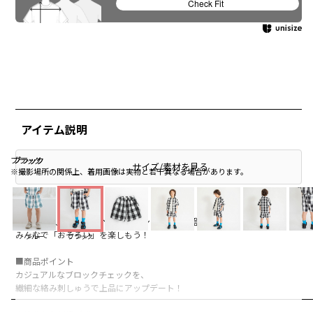
Check Fit
アイテム説明
ブラック
ブラック
ブラック
サイズ/素材を見る
※撮影場所の関係上、着用画像は実物と若干異なる場合があります。
branshes人気の【男女ベビーペアシリーズ】が登場♪
みんなで「おそろい」を楽しもう！
ブルー
ブラック
■商品ポイント
カジュアルなブロックチェックを、
繊細な絡み刺しゅうで上品にアップデート！