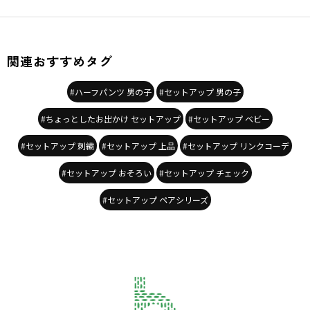
モデル：身長122.0cm 体重21.3kg
サイズ：サイズ120
ブランド
／
branshes
関連おすすめタグ
シーズン
／
2026春夏
カテゴリ
／
ボトムス
>
ショートパンツ・ハーフパンツ
カラー
／
ブラック
#ハーフパンツ 男の子
#セットアップ 男の子
性別タイプ
／
BOY
商品番号
／
11-6231-437
#ちょっとしたお出かけ セットアップ
#セットアップ ベビー
#セットアップ 刺繍
#セットアップ 上品
#セットアップ リンクコーデ
#セットアップ おそろい
#セットアップ チェック
#セットアップ ペアシリーズ