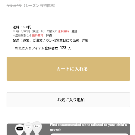
（シーズン当初価格）
￥2,640
送料
：
660円
※合計6,600円（税込）以上の購入で
送料無料
詳細
※店頭受取なら
送料無料
詳細
配送
：
通常、ご注文より1～5営業日にて出荷
詳細
お気に入りアイテム登録者数
173
人
カートに入れる
店頭在庫を確認する
お気に入り追加
Find recommended sizes tailored to your child's
growth