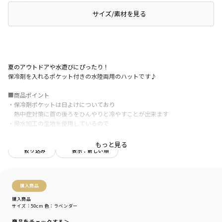
レビュー
サイズ/素材を見る
夏のアウトドアや水遊びにぴったり！
保冷剤を入れるポケット付きの水陸両用のハットです♪
■商品ポイント
・保冷剤ポケットは日よけについており
熱中症対策に首の後ろをひんやりと冷やすことが出来ます
・撥水加工の生地を使用しているので
水遊びにもぴったりです！
・本体は速乾性があり、軽量で肌触りが良い
もっと見る
絞り込み
表示：新しい順
ポリエステル素材を使用しています
・本体の内側は通気性の良いメッシュ素材を使用
吸水速乾性に優れており肌へのべたつき感を防いでくれます
・ベルト部分もメッシュなので
購入商品
蒸れにくく快適に着用できます
・内側のびん皮には
購入商品
サイズ：50cm
色：ラベンダー
吸水速乾、接触冷感、抗菌防臭の機能があり
暑い季節の長時間着用も快適です！
商品をチェックする＞