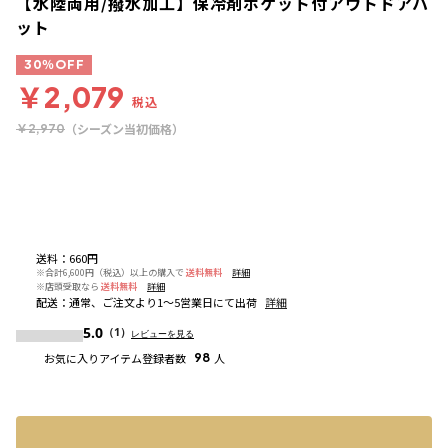
【水陸両用/撥水加工】保冷剤ポケット付アウトドアハ
ット
30％OFF
￥2,079
税込
（シーズン当初価格）
￥2,970
送料
：
660円
※合計6,600円（税込）以上の購入で
送料無料
詳細
※店頭受取なら
送料無料
詳細
配送
：
通常、ご注文より1～5営業日にて出荷
詳細
5.0
（1）
レビューを見る
お気に入りアイテム登録者数
98
人