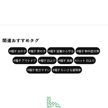
関連おすすめタグ
#帽子 女の子
#帽子 男の子
#帽子 猛暑から守る
#帽子 熱中症対策
#帽子 アウトドア
#帽子 日よけ
#帽子 消臭
#ハット 日よけ
#帽子 乾きやすい
#帽子 ちいさな冒険家