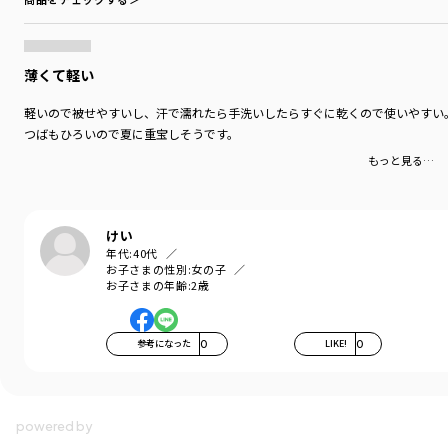
・風に飛ばされにくくするあご紐つきで
ドローコードで調整も可能です
※保冷剤は付いておりません。
薄くて軽い
ブランド
／
branshes
シーズン
／
2026春夏
軽いので被せやすいし、汗で濡れたら手洗いしたらすぐに乾くので使いやすい
カテゴリ
／
帽子
つばもひろいので夏に重宝しそうです。
カラー
／
ブラウン
もっと見る…
性別タイプ
／
GIRL
BOY
対象イベント
／
ファイナルセール
商品番号
／
14-6265-759
けい
年代:
40代
お子さまの性別:
女の子
お子さまの年齢:
2歳
参考になった
0
LIKE!
0