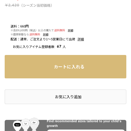
（シーズン当初価格）
￥2,420
送料
：
660円
※合計6,600円（税込）以上の購入で
送料無料
詳細
※店頭受取なら
送料無料
詳細
配送
：
通常、ご注文より1～5営業日にて出荷
詳細
お気に入りアイテム登録者数
67
人
カートに入れる
店頭在庫を確認する
お気に入り追加
Find recommended sizes tailored to your child's
growth