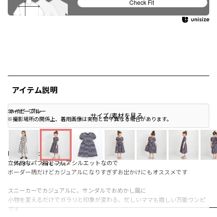
Check Fit
アイテム説明
ネイビーブルー
ネイビーブルー
ネイビーブルー
サイズ/素材を見る
※撮影場所の関係上、着用画像は実物と若干異なる場合があります。
■商品ポイント
立体的なパフ袖とフレアシルエットなので
アイボリー
ネイビーブルー
ボーダー柄だけどカジュアルになりすぎずお出かけにもオススメです
スニーカーでカジュアルに、サンダルでおめかし風に
小物を変えるだけでガラリと印象が変わる、忙しいママも嬉しい万能ワンピ
です