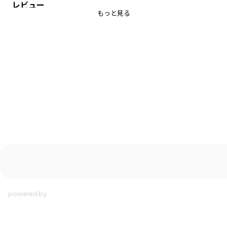
レビュー
もっと見る
-----
透け感：ややあり
伸縮性：あり
ポケット：あり
裏地：なし
着用イメージ/カラー：オフホワイト
モデル：身長116.3cm 体重18kg
サイズ：サイズ120
ブランド
／
branshes
シーズン
／
2026春夏
カテゴリ
／
ワンピース
カラー
／
ブルー
性別タイプ
／
GIRL
対象イベント
／
ファイナルセール
商品番号
／
12-6237-180