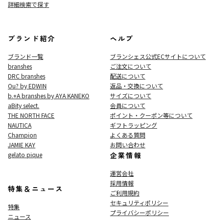
詳細検索で探す
ブランド紹介
ヘルプ
ブランド一覧
ブランシェス公式ECサイト
について
branshes
ご注文について
DRC branshes
配送について
Ou? by EDWIN
返品・交換について
b.+A branshes by AYA KANEKO
サイズについて
aBity select.
会員について
THE NORTH FACE
ポイント・クーポン等について
NAUTICA
ギフトラッピング
Champion
よくある質問
JAMIE KAY
お問い合わせ
gelato pique
企業情報
運営会社
採用情報
特集＆ニュース
ご利用規約
セキュリティポリシー
特集
プライバシーポリシー
ニュース