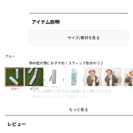
アイテム説明
サイズ/素材を見る
ブルー
熱中症対策におすすめ！スティック型氷のう♪
■商品ポイント
・「温冷両用」で魔法瓶構造のため
温冷効果が長持ち！
ブルー
ピンク
・カバンの中に入れておけば使いたい時にいつでも
使用することができる便利グッズ！
・中のシリコーンスティックに氷水やお湯を入れれば
いつでもカンタンに使用できます
もっと見る
■商品仕様
レビュー
・商品パッケージサイズ
タテ 173mm × ヨコ 53mm × 奥行 53mm