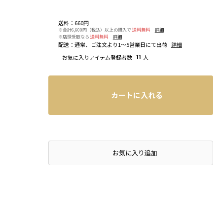
送料
：
660円
※合計6,600円（税込）以上の購入で
送料無料
詳細
※店頭受取なら
送料無料
詳細
配送
：
通常、ご注文より1～5営業日にて出荷
詳細
お気に入りアイテム登録者数
11
人
カートに入れる
店頭在庫を確認する
お気に入り追加