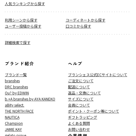
人気ランキングから探す
利用シーンから探す
コーディネートから探す
ユーザー投稿から探す
口コミから探す
詳細検索で探す
ブランド紹介
ヘルプ
ブランド一覧
ブランシェス公式ECサイト
について
branshes
ご注文について
DRC branshes
配送について
Ou? by EDWIN
返品・交換について
b.+A branshes by AYA KANEKO
サイズについて
aBity select.
会員について
THE NORTH FACE
ポイント・クーポン等について
NAUTICA
ギフトラッピング
Champion
よくある質問
JAMIE KAY
お問い合わせ
gelato pique
企業情報