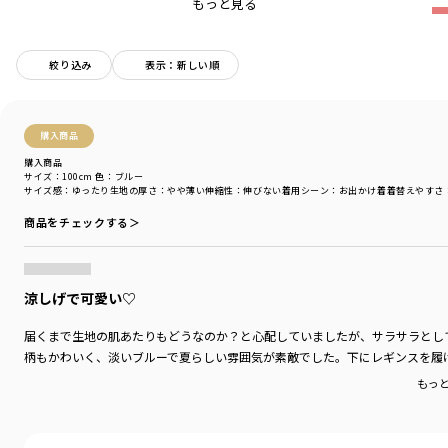
もっと見る
【関連商品】
02-6239-031【おそろい】小花柄カバーオール
絞り込み
表示：新しい順
■素材
本体部分：綿100％生地を使用
購入商品
-----
購入商品
透け感：ブルーのみややあり
サイズ：100cm
色：ブルー
伸縮性：なし
サイズ感
：ゆったり
生地の厚さ
：やや薄い
伸縮性
：伸びない
着用シーン
：お出かけ着
着替えやすさ
ポケット：あり
商品をチェックする＞
裏地：なし
着用イメージ/カラー：ブルー
モデル：身長117.0cm 体重20kg
涼しげで可愛い♡
サイズ：サイズ120
届くまで生地の肌あたりもどうなのか？と心配していましたが、サラサラとし
ブランド
／
branshes
柄もかわいく、淡いブルーで夏らしい雰囲気が素敵でした。下にレギンスを履
シーズン
／
2026春夏
カテゴリ
／
ワンピース
もっ
カラー
／
ブルー
性別タイプ
／
GIRL
商品番号
／
12-6237-181