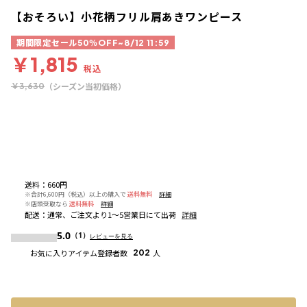
【おそろい】小花柄フリル肩あきワンピース
期間限定セール50％OFF~8/12 11:59
￥1,815
税込
（シーズン当初価格）
￥3,630
送料
：
660円
※合計6,600円（税込）以上の購入で
送料無料
詳細
※店頭受取なら
送料無料
詳細
配送
：
通常、ご注文より1～5営業日にて出荷
詳細
5.0
（1）
レビューを見る
お気に入りアイテム登録者数
202
人