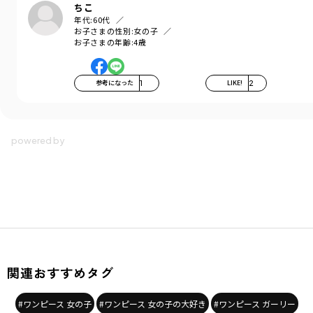
ちこ
年代:
60代
お子さまの性別:
女の子
お子さまの年齢:
4歳
参考になった
1
LIKE!
2
関連おすすめタグ
#ワンピース 女の子
#ワンピース 女の子の大好き
#ワンピース ガーリー