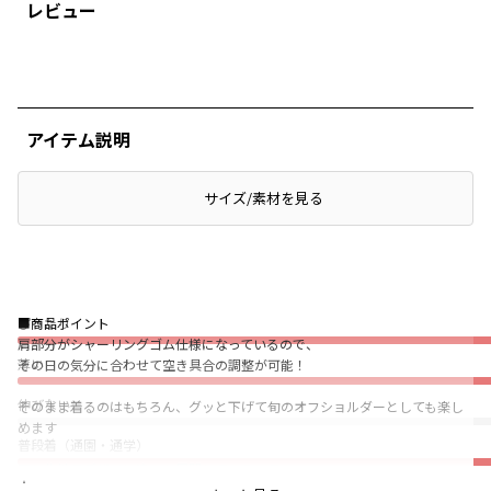
レビュー
アイテム説明
サイズ/素材を見る
ぴったり
■商品ポイント
肩部分がシャーリングゴム仕様になっているので、
薄い
その日の気分に合わせて空き具合の調整が可能！
伸びない
そのまま着るのはもちろん、グッと下げて旬のオフショルダーとしても楽し
めます
普段着（通園・通学）
同じ生地でデザイン違いも展開しているので、
★
ベビー・キッズでリンクコーデも楽しめます