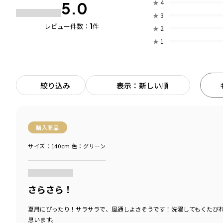
★
4
5.0
★
3
1
レビュー件数：
件
★
2
★
1
絞り込み
表示：新しい順
購入商品
サイズ：140cm
色：グリーン
商品をチェックする＞
さらさら！
夏用にぴったり！サラサラで、風通しよさそうです！洗濯してもくたび
思います。