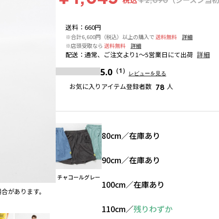
送料
：
660円
※合計6,600円（税込）以上の購入で
送料無料
詳細
※店頭受取なら
送料無料
詳細
配送
：
通常、ご注文より1～5営業日にて出荷
詳細
5.0
（1）
レビューを見る
お気に入りアイテム登録者数
人
78
80cm
／
在庫あり
90cm
／
在庫あり
チャコールグレー
100cm
／
在庫あり
場合があります。
チャコールグレー
110cm
／
残りわずか