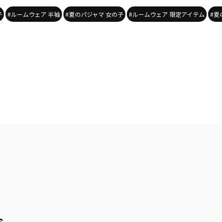
子
#ルームウェア 半袖
#夏のパジャマ 女の子
#ルームウェア 限定アイテム
#夏