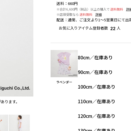
送料
：
660円
※合計6,600円（税込）以上の購入で
送料無料
詳
※店頭受取なら
送料無料
詳細
配送
：
通常、ご注文より1～5営業日にて出
お気に入りアイテム登録者数
人
22
80cm
／
在庫あり
90cm
／
在庫あり
ラベンダー
100cm
／
在庫あり
110cm
／
在庫あり
があります。
ラベンダー
※撮影場所の関係上、着用画像は実物と若干
120cm
／
在庫あり
130cm
／
在庫あり