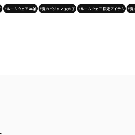
子
#ルームウェア 半袖
#夏のパジャマ 女の子
#ルームウェア 限定アイテム
#夏