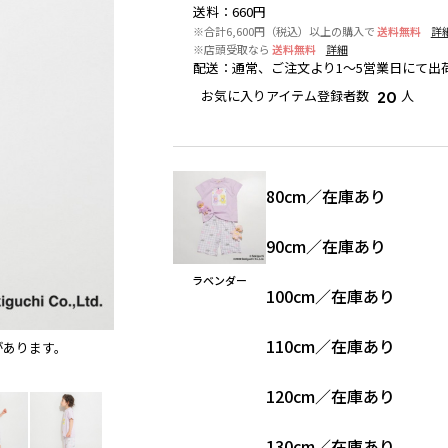
送料
：
660円
※合計6,600円（税込）以上の購入で
送料無料
詳
※店頭受取なら
送料無料
詳細
配送
：
通常、ご注文より1～5営業日にて出
お気に入りアイテム登録者数
人
20
80cm
／
在庫あり
90cm
／
在庫あり
ラベンダー
100cm
／
在庫あり
110cm
／
在庫あり
があります。
ラベンダー
※撮影場所の関係上、着用画像は実物と若干
120cm
／
在庫あり
130cm
／
在庫あり