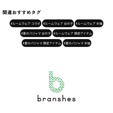
カテゴリ
／
パジャマ・ルームウェア
カラー
／
ホワイト
関連おすすめタグ
性別タイプ
／
GIRL
対象イベント
／
ファイナルセール
商品番号
／
12-6548-251
#ルームウェア コラボ
#ルームウェア 女の子
#ルームウェア 半袖
#夏のパジャマ 女の子
#ルームウェア 限定アイテム
#夏のパジャマ 限定アイテム
#夏のパジャマ 半袖