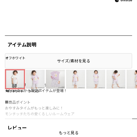
アイテム説明
オフホワイト
サイズ/素材を見る
【Monchhichi/モンチッチ】
★branshesから限定アイテムが登場！
オフホワイト
ラベンダー
■商品ポイント
おやすみタイムがもっと楽しみに！
モンチッチたちの愛くるしいルームウェア
ポップなカラーリングの『Monchhichi COLORS』
レビュー
カラフルでポップな『スウィートロリポップ』
もっと見る