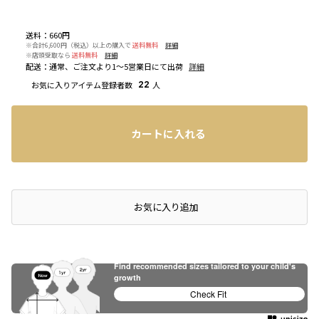
送料
：
660円
※合計6,600円（税込）以上の購入で
送料無料
詳細
※店頭受取なら
送料無料
詳細
配送
：
通常、ご注文より1～5営業日にて出荷
詳細
お気に入りアイテム登録者数
22
人
カートに入れる
店頭在庫を確認する
お気に入り追加
Find recommended sizes tailored to your child's
growth
Check Fit