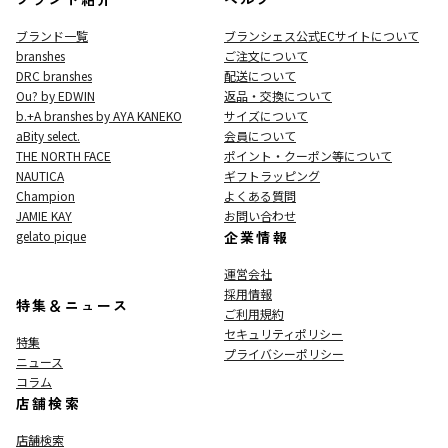
ブランド一覧
ブランシェス公式ECサイト
について
branshes
ご注文について
DRC branshes
配送について
Ou? by EDWIN
返品・交換について
b.+A branshes by AYA KANEKO
サイズについて
aBity select.
会員について
THE NORTH FACE
ポイント・クーポン等について
NAUTICA
ギフトラッピング
Champion
よくある質問
JAMIE KAY
お問い合わせ
gelato pique
企業情報
運営会社
採用情報
特集＆ニュース
ご利用規約
セキュリティポリシー
特集
プライバシーポリシー
ニュース
コラム
店舗検索
店舗検索