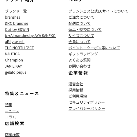
ブランド一覧
ブランシェス公式ECサイト
について
branshes
ご注文について
DRC branshes
配送について
Ou? by EDWIN
返品・交換について
b.+A branshes by AYA KANEKO
サイズについて
aBity select.
会員について
THE NORTH FACE
ポイント・クーポン等について
NAUTICA
ギフトラッピング
Champion
よくある質問
JAMIE KAY
お問い合わせ
gelato pique
企業情報
運営会社
採用情報
特集＆ニュース
ご利用規約
セキュリティポリシー
特集
プライバシーポリシー
ニュース
コラム
店舗検索
店舗検索