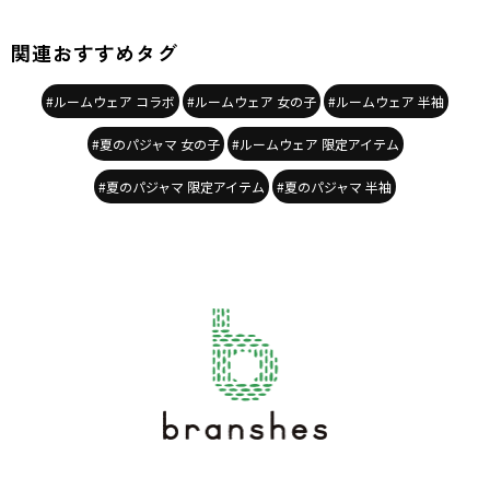
カテゴリ
／
パジャマ・ルームウェア
カラー
／
パープル
関連おすすめタグ
性別タイプ
／
GIRL
対象イベント
／
ファイナルセール
商品番号
／
12-6548-251
#ルームウェア コラボ
#ルームウェア 女の子
#ルームウェア 半袖
#夏のパジャマ 女の子
#ルームウェア 限定アイテム
#夏のパジャマ 限定アイテム
#夏のパジャマ 半袖