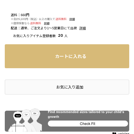
送料
：
660円
※合計6,600円（税込）以上の購入で
送料無料
詳細
※店頭受取なら
送料無料
詳細
配送
：
通常、ご注文より1～5営業日にて出荷
詳細
お気に入りアイテム登録者数
20
人
カートに入れる
店頭在庫を確認する
お気に入り追加
Find recommended sizes tailored to your child's
growth
Check Fit