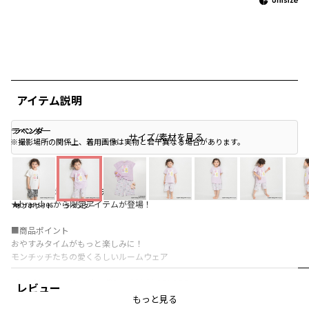
アイテム説明
ラベンダー
ラベンダー
ラベンダー
サイズ/素材を見る
※撮影場所の関係上、着用画像は実物と若干異なる場合があります。
【Monchhichi/モンチッチ】
★branshesから限定アイテムが登場！
オフホワイト
ラベンダー
■商品ポイント
おやすみタイムがもっと楽しみに！
モンチッチたちの愛くるしいルームウェア
ポップなカラーリングの『Monchhichi COLORS』
レビュー
カラフルでポップな『スウィートロリポップ』
もっと見る