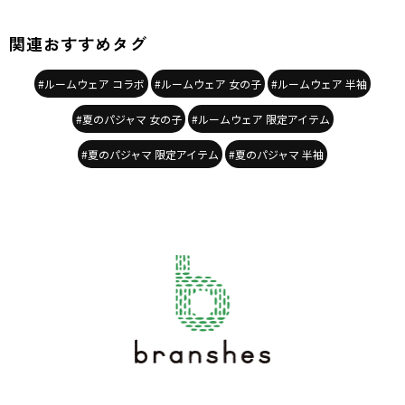
カテゴリ
／
パジャマ・ルームウェア
カラー
／
パープル
関連おすすめタグ
性別タイプ
／
GIRL
対象イベント
／
ファイナルセール
商品番号
／
12-6548-251
#ルームウェア コラボ
#ルームウェア 女の子
#ルームウェア 半袖
#夏のパジャマ 女の子
#ルームウェア 限定アイテム
#夏のパジャマ 限定アイテム
#夏のパジャマ 半袖