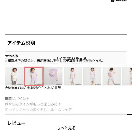
アイテム説明
ラベンダー
ラベンダー
ラベンダー
サイズ/素材を見る
※撮影場所の関係上、着用画像は実物と若干異なる場合があります。
【Monchhichi/モンチッチ】
★branshesから限定アイテムが登場！
オフホワイト
ラベンダー
■商品ポイント
おやすみタイムがもっと楽しみに！
モンチッチたちの愛くるしいルームウェア
ポップなカラーリングの『Monchhichi COLORS』
レビュー
カラフルでポップな『スウィートロリポップ』
もっと見る