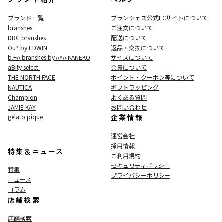
ブランド一覧
ブランシェス公式ECサイト
について
branshes
ご注文について
DRC branshes
配送について
Ou? by EDWIN
返品・交換について
b.+A branshes by AYA KANEKO
サイズについて
aBity select.
会員について
THE NORTH FACE
ポイント・クーポン等について
NAUTICA
ギフトラッピング
Champion
よくある質問
JAMIE KAY
お問い合わせ
gelato pique
企業情報
運営会社
採用情報
特集＆ニュース
ご利用規約
セキュリティポリシー
特集
プライバシーポリシー
ニュース
コラム
店舗検索
店舗検索