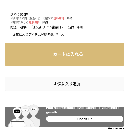
送料
：
660円
※合計6,600円（税込）以上の購入で
送料無料
詳細
※店頭受取なら
送料無料
詳細
配送
：
通常、ご注文より1～5営業日にて出荷
詳細
お気に入りアイテム登録者数
21
人
カートに入れる
店頭在庫を確認する
お気に入り追加
Find recommended sizes tailored to your child's
growth
Check Fit