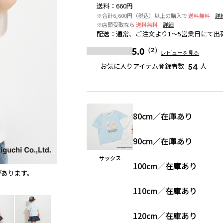
送料
：
660円
※合計6,600円（税込）以上の購入で
送料無料
詳
※店頭受取なら
送料無料
詳細
配送
：
通常、ご注文より1～5営業日にて出
5.0
（2）
レビューを見る
お気に入りアイテム登録者数
人
54
80cm
／
在庫あり
90cm
／
在庫あり
サックス
100cm
／
在庫あり
があります。
サックス
※撮影場所の関係上、着用画像は実物と若干異
110cm
／
在庫あり
120cm
／
在庫あり