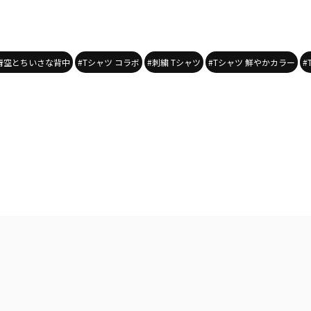
 青空とちいさな背中
#Tシャツ コラボ
#刺繍 Tシャツ
#Tシャツ 鮮やかカラー
#