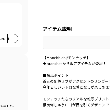
アイテム説明
LIKE!
1
【Monchhichi/モンチッチ】
★branshesから限定アイテムが登場！
■商品ポイント
首元の配色リブがアクセントのリンガー
今年らしいレトロな着こなしが楽しめま
モンチッチたちのリアルな転写プリント
相良刺しゅうロゴが目を引くデザインで
たいました。