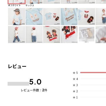
オフホワイト
サックス
レビュー
★
5
★
4
5.0
★
3
2
レビュー件数：
件
★
2
★
1