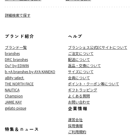
詳細検索で探す
ブランド紹介
ヘルプ
ブランド一覧
ブランシェス公式ECサイト
について
branshes
ご注文について
DRC branshes
配送について
Ou? by EDWIN
返品・交換について
b.+A branshes by AYA KANEKO
サイズについて
aBity select.
会員について
THE NORTH FACE
ポイント・クーポン等について
NAUTICA
ギフトラッピング
Champion
よくある質問
JAMIE KAY
お問い合わせ
gelato pique
企業情報
運営会社
採用情報
特集＆ニュース
ご利用規約