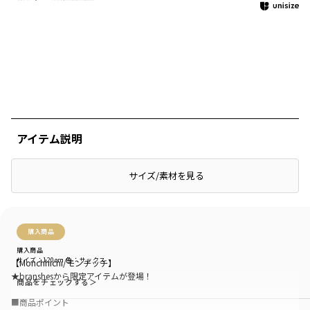
アイテム説明
サイズ/素材を見る
絞り込み
表示：新しい順
購入商品
購入商品
サイズ：120cm
色：サックス
【Monchhichi/モンチッチ】
★branshesから限定アイテムが登場！
商品をチェックする＞
■商品ポイント