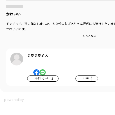
着用イメージ/カラー：オフホワイト
モデル：身長98.0cm 体重13kg
かわいい
サイズ：サイズ110
モンチッチ、孫に購入しました。６０代のおばあちゃん世代にも流行したいま
ブランド
／
branshes
かわいいです。
シーズン
／
2026春夏
カテゴリ
／
トップス
>
半袖Tシャツ・タンクトップ
もっと見る…
カラー
／
ホワイト
性別タイプ
／
GIRL
対象イベント
／
ファイナルセール
商品番号
／
12-6506-250
まさまさよえ
参考になった
2
LIKE!
1