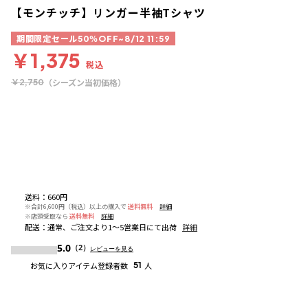
【モンチッチ】リンガー半袖Tシャツ
期間限定セール50％OFF~8/12 11:59
￥1,375
税込
（シーズン当初価格）
￥2,750
送料
：
660円
※合計6,600円（税込）以上の購入で
送料無料
詳細
※店頭受取なら
送料無料
詳細
配送
：
通常、ご注文より1～5営業日にて出荷
詳細
5.0
（2）
レビューを見る
お気に入りアイテム登録者数
51
人