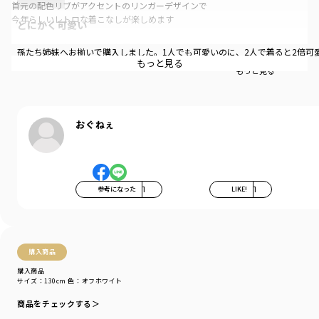
首元の配色リブがアクセントのリンガーデザインで
今年らしいレトロな着こなしが楽しめます
とにかく可愛い
モンチッチたちのリアルな転写プリントと立体感のある
孫たち姉妹へお揃いで購入しました。1人でも可愛いのに、2人で着ると2倍可
相良刺しゅうロゴが目を引くデザインです
もっと見る
もっと見る…
【関連商品】
12-6548-251 【モンチッチ】ルームウェア
12-6565-252 【モンチッチ】ギンガムキャップ
おぐねぇ
【モンチッチ】
1974年の誕生以来、時代にあわせて変化をしながら
今も世界中で多くの人々に愛され続ける「モンチッチ」
おしゃぶりポーズや愛くるしい表情が魅力です
参考になった
1
LIKE!
1
今回のコラボではオシャレが大好きなチムたんやチャムなどモンチッチフレ
ンズも大集合
カラフルでポップな世界観を詰め込んだレトロかわいい特別なラインナップ
をお届けします
購入商品
-----
購入商品
透け感：ややあり
サイズ：130cm
色：オフホワイト
伸縮性：あり
商品をチェックする＞