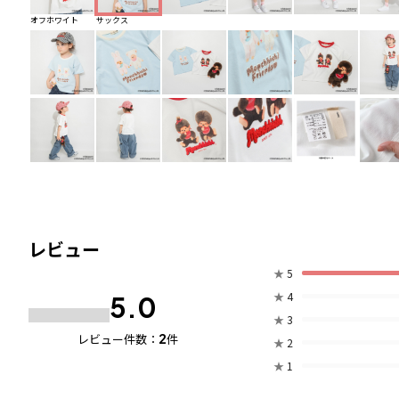
オフホワイト
サックス
レビュー
★
5
★
4
5.0
★
3
2
レビュー件数：
件
★
2
★
1