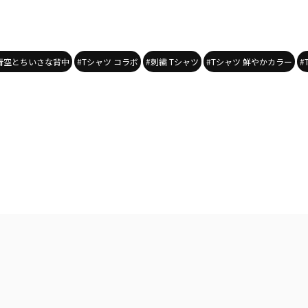
 青空とちいさな背中
#Tシャツ コラボ
#刺繍 Tシャツ
#Tシャツ 鮮やかカラー
#