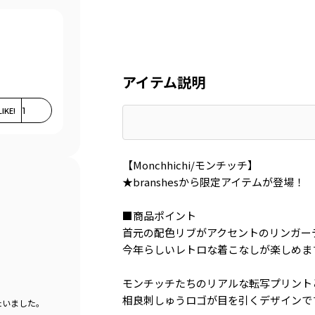
アイテム説明
LIKE!
1
【Monchhichi/モンチッチ】
★branshesから限定アイテムが登場！
■商品ポイント
首元の配色リブがアクセントのリンガー
今年らしいレトロな着こなしが楽しめま
モンチッチたちのリアルな転写プリント
相良刺しゅうロゴが目を引くデザインで
たいました。