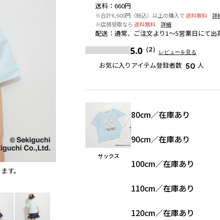
送料
：
660円
※合計6,600円（税込）以上の購入で
送料無料
詳
※店頭受取なら
送料無料
詳細
配送
：
通常、ご注文より1～5営業日にて出
5.0
（2）
レビューを見る
お気に入りアイテム登録者数
人
50
80cm
／
在庫あり
90cm
／
在庫あり
サックス
100cm
／
在庫あり
ります。
サックス
110cm
／
在庫あり
120cm
／
在庫あり