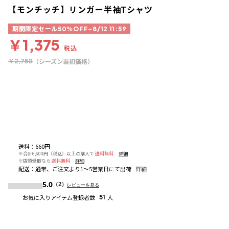
【モンチッチ】リンガー半袖Tシャツ
期間限定セール50％OFF~8/12 11:59
￥1,375
税込
（シーズン当初価格）
￥2,750
送料
：
660円
※合計6,600円（税込）以上の購入で
送料無料
詳細
※店頭受取なら
送料無料
詳細
配送
：
通常、ご注文より1～5営業日にて出荷
詳細
5.0
（2）
レビューを見る
お気に入りアイテム登録者数
51
人