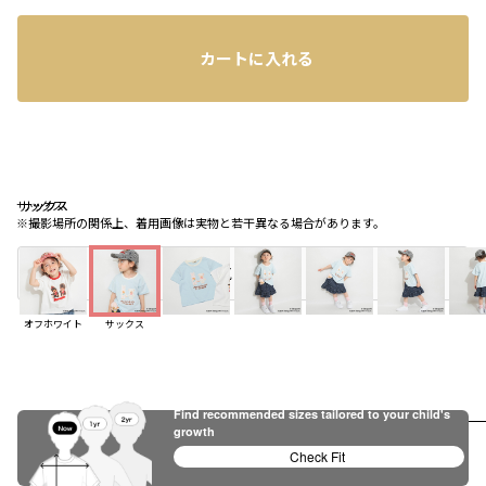
カートに入れる
サックス
サックス
サックス
※撮影場所の関係上、着用画像は実物と若干異なる場合があります。
店頭在庫を確認する
お気に入り追加
オフホワイト
サックス
Find recommended sizes tailored to your child's
growth
レビュー
Check Fit