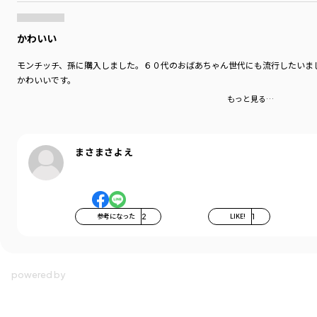
着用イメージ/カラー：オフホワイト
モデル：身長98.0cm 体重13kg
かわいい
サイズ：サイズ110
モンチッチ、孫に購入しました。６０代のおばあちゃん世代にも流行したいま
ブランド
／
branshes
かわいいです。
シーズン
／
2026春夏
カテゴリ
／
トップス
>
半袖Tシャツ・タンクトップ
もっと見る…
カラー
／
ブルー
性別タイプ
／
GIRL
対象イベント
／
ファイナルセール
商品番号
／
12-6506-250
まさまさよえ
参考になった
2
LIKE!
1