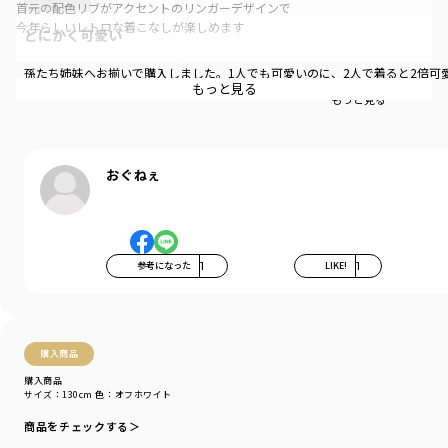
首元の配色リブがアクセントのリンガーデザインで
今年らしいレトロな着こなしが楽しめます
とにかく可愛い
モンチッチたちのリアルな転写プリントと立体感のある
孫たち姉妹へお揃いで購入しました。1人でも可愛いのに、2人で着ると2倍可
相良刺しゅうロゴが目を引くデザインです
もっと見る
もっと見る…
【関連商品】
12-6548-251 【モンチッチ】ルームウェア
12-6565-252 【モンチッチ】ギンガムキャップ
おぐねぇ
【モンチッチ】
1974年の誕生以来、時代にあわせて変化をしながら
今も世界中で多くの人々に愛され続ける「モンチッチ」
おしゃぶりポーズや愛くるしい表情が魅力です
参考になった
1
LIKE!
1
今回のコラボではオシャレが大好きなチムたんやチャムなどモンチッチフレ
ンズも大集合
カラフルでポップな世界観を詰め込んだレトロかわいい特別なラインナップ
をお届けします
購入商品
-----
購入商品
透け感：ややあり
サイズ：130cm
色：オフホワイト
伸縮性：あり
商品をチェックする＞