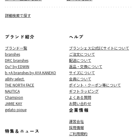
詳細検索で探す
ブランド紹介
ヘルプ
ブランド一覧
ブランシェス公式ECサイト
について
branshes
ご注文について
DRC branshes
配送について
Ou? by EDWIN
返品・交換について
b.+A branshes by AYA KANEKO
サイズについて
aBity select.
会員について
THE NORTH FACE
ポイント・クーポン等について
NAUTICA
ギフトラッピング
Champion
よくある質問
JAMIE KAY
お問い合わせ
gelato pique
企業情報
運営会社
採用情報
特集＆ニュース
ご利用規約