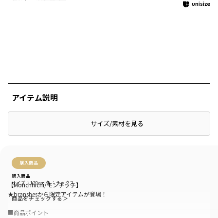
アイテム説明
サイズ/素材を見る
絞り込み
表示：新しい順
購入商品
購入商品
サイズ：120cm
色：サックス
【Monchhichi/モンチッチ】
★branshesから限定アイテムが登場！
商品をチェックする＞
■商品ポイント