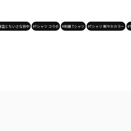
 青空とちいさな背中
#Tシャツ コラボ
#刺繍 Tシャツ
#Tシャツ 鮮やかカラー
#