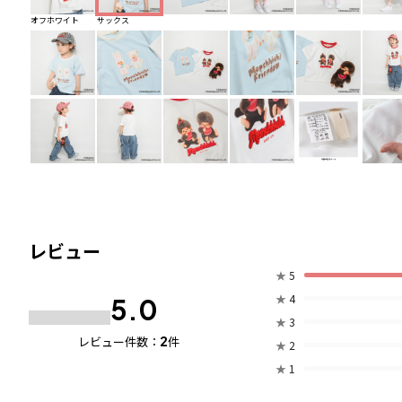
オフホワイト
サックス
レビュー
★
5
★
4
5.0
★
3
2
レビュー件数：
件
★
2
★
1