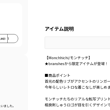
アイテム説明
LIKE!
1
【Monchhichi/モンチッチ】
★branshesから限定アイテムが登場！
■商品ポイント
首元の配色リブがアクセントのリンガ
今年らしいレトロな着こなしが楽しめ
モンチッチたちのリアルな転写プリン
相良刺しゅうロゴが目を引くデザイン
たいました。