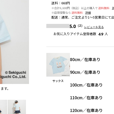
送料
：
660円
※合計6,600円（税込）以上の購入で
送料無料
※店頭受取なら
送料無料
詳細
配送
：
通常、ご注文より1～5営業日にて
5.0
（2）
レビューを見る
お気に入りアイテム登録者数
人
49
80cm
／
在庫あり
90cm
／
在庫あり
サックス
100cm
／
在庫あり
ります。
サックス
110cm
／
在庫あり
120cm
／
在庫あり