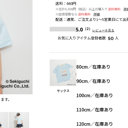
送料
：
660円
※合計6,600円（税込）以上の購入で
送料無料
詳
※店頭受取なら
送料無料
詳細
配送
：
通常、ご注文より1～5営業日にて出
5.0
（2）
レビューを見る
お気に入りアイテム登録者数
人
50
80cm
／
在庫あり
90cm
／
在庫あり
サックス
100cm
／
在庫あり
ります。
サックス
110cm
／
在庫あり
120cm
／
在庫あり