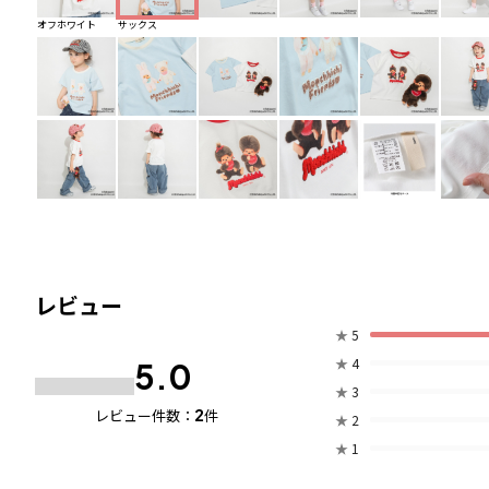
オフホワイト
サックス
レビュー
★
5
★
4
5.0
★
3
2
レビュー件数：
件
★
2
★
1