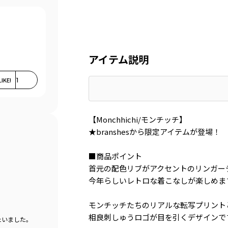
アイテム説明
LIKE!
1
【Monchhichi/モンチッチ】
★branshesから限定アイテムが登場！
■商品ポイント
首元の配色リブがアクセントのリンガー
今年らしいレトロな着こなしが楽しめま
モンチッチたちのリアルな転写プリント
相良刺しゅうロゴが目を引くデザインで
たいました。