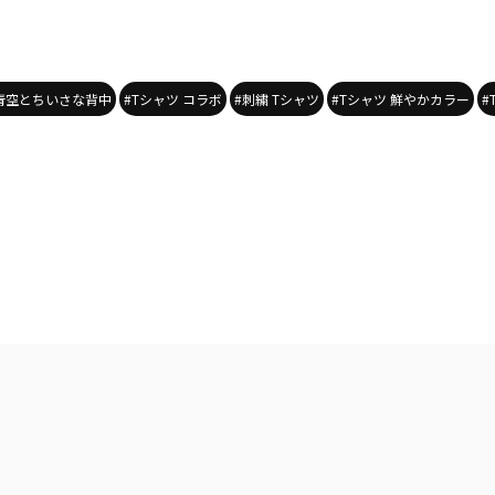
 青空とちいさな背中
#Tシャツ コラボ
#刺繍 Tシャツ
#Tシャツ 鮮やかカラー
#