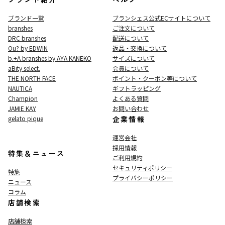
ブランド一覧
ブランシェス公式ECサイト
について
branshes
ご注文について
DRC branshes
配送について
Ou? by EDWIN
返品・交換について
b.+A branshes by AYA KANEKO
サイズについて
aBity select.
会員について
THE NORTH FACE
ポイント・クーポン等について
NAUTICA
ギフトラッピング
Champion
よくある質問
JAMIE KAY
お問い合わせ
gelato pique
企業情報
運営会社
採用情報
特集＆ニュース
ご利用規約
セキュリティポリシー
特集
プライバシーポリシー
ニュース
コラム
店舗検索
店舗検索