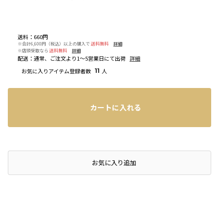
送料
：
660円
※合計6,600円（税込）以上の購入で
送料無料
詳細
※店頭受取なら
送料無料
詳細
配送
：
通常、ご注文より1～5営業日にて出荷
詳細
お気に入りアイテム登録者数
11
人
カートに入れる
店頭在庫を確認する
お気に入り追加