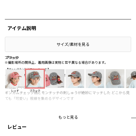
アイテム説明
サイズ/素材を見る
ブラック
ブラック
ブラック
※撮影場所の関係上、着用画像は実物と若干異なる場合があります。
【Monchhichi/モンチッチ】
★branshesから限定アイテムが登場！
■商品ポイント
レッド
ブラック
ギンガムチェック柄とモンチッチの刺しゅうが絶妙にマッチした どこから見
ても「可愛い」視線を集めるデザインです
カジュアルのアクセント になり
一気にこなれた雰囲気にアップデートしてくれます
もっと見る
ホック式アジャスターでサイズ調整も簡単！
レビュー
【関連商品】