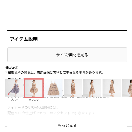
アイテム説明
サイズ/素材を見る
オレンジ
オレンジ
オレンジ
※撮影場所の関係上、着用画像は実物と若干異なる場合があります。
■商品ポイント
夏の定番素材サッカー生地を使用
ぽこぽことした独自のシワ感とチェック柄が、
シンプルになりがちな装いに豊かな表情と清涼感をプラスします
ブルー
オレンジ
ティアードの切り替え部分には、
配色メロウ仕上げでカラーのアクセントで引き立てます
肩紐は長さ調整が可能なアジャスター付き
もっと見る