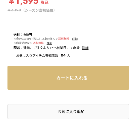
￥1,595
税込
（シーズン当初価格）
￥3,190
送料
：
660円
※合計6,600円（税込）以上の購入で
送料無料
詳細
※店頭受取なら
送料無料
詳細
配送
：
通常、ご注文より1～5営業日にて出荷
詳細
お気に入りアイテム登録者数
84
人
カートに入れる
店頭在庫を確認する
お気に入り追加