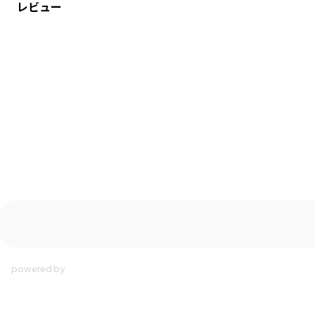
レビュー
-----
透け感：あり
伸縮性：なし
ポケット：なし
裏地：なし
着用イメージ/カラー：オレンジ
モデル：身長119.0cm 体重20kg
サイズ：サイズ120
ブランド
／
branshes
シーズン
／
2026春夏
カテゴリ
／
ワンピース
>
ジャンパースカート
カラー
／
オレンジ
性別タイプ
／
GIRL
対象イベント
／
ファイナルセール
商品番号
／
12-6235-228