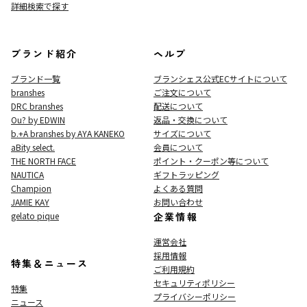
詳細検索で探す
ブランド紹介
ヘルプ
ブランド一覧
ブランシェス公式ECサイト
について
branshes
ご注文について
DRC branshes
配送について
Ou? by EDWIN
返品・交換について
b.+A branshes by AYA KANEKO
サイズについて
aBity select.
会員について
THE NORTH FACE
ポイント・クーポン等について
NAUTICA
ギフトラッピング
Champion
よくある質問
JAMIE KAY
お問い合わせ
gelato pique
企業情報
運営会社
採用情報
特集＆ニュース
ご利用規約
セキュリティポリシー
特集
プライバシーポリシー
ニュース