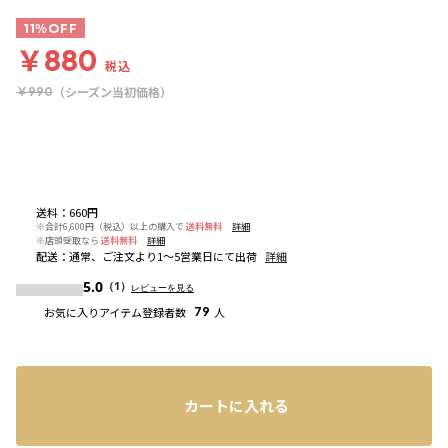
11％OFF
￥880
税込
（シーズン当初価格）
￥990
送料
：
660円
※合計6,600円（税込）以上の購入で
送料無料
詳細
※店頭受取なら
送料無料
詳細
配送
：
通常、ご注文より1～5営業日にて出荷
詳細
5.0
（1）
レビューを見る
お気に入りアイテム登録者数
79
人
カートに入れる