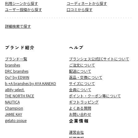
利用シーンから探す
コーディネートから探す
ユーザー投稿から探す
口コミから探す
詳細検索で探す
ブランド紹介
ヘルプ
ブランド一覧
ブランシェス公式ECサイト
について
branshes
ご注文について
DRC branshes
配送について
Ou? by EDWIN
返品・交換について
b.+A branshes by AYA KANEKO
サイズについて
aBity select.
会員について
THE NORTH FACE
ポイント・クーポン等について
NAUTICA
ギフトラッピング
Champion
よくある質問
JAMIE KAY
お問い合わせ
gelato pique
企業情報
運営会社