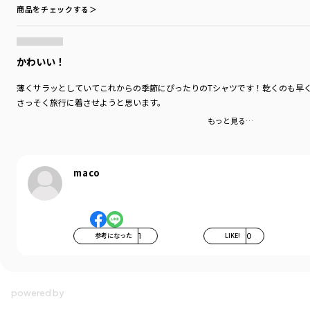
す
商品をチェックする＞
伸縮性：あり
着用イメージ/カラー：アイボリー
モデル：身長115.2cm 体重17kg
かわいい！
サイズ：サイズ120
薄くサラッとしていてこれからの季節にぴったりのTシャツです！乾くのも早
ブランド
／
branshes
さっそく旅行に着させようと思います。
シーズン
／
2026春夏
もっと見る…
カテゴリ
／
トップス
>
半袖Tシャツ・タンクトップ
カラー
／
ピンク
性別タイプ
／
BOY
商品番号
／
11-6207-456
maco
参考になった
1
LIKE!
0