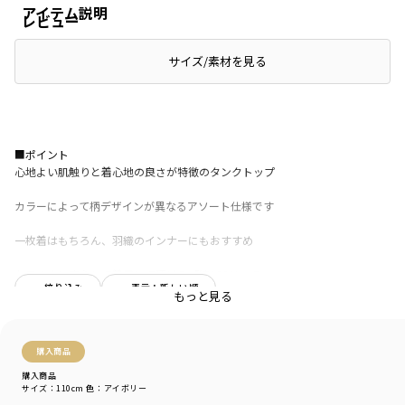
アイテム説明
レビュー
サイズ/素材を見る
■ポイント
心地よい肌触りと着心地の良さが特徴のタンクトップ
カラーによって柄デザインが異なるアソート仕様です
一枚着はもちろん、羽織のインナーにもおすすめ
お子さまに安心して着用して頂ける「綿100％」で
絞り込み
表示：新しい順
吸水速乾性のある加工を施しているので
もっと見る
暑い夏に欠かせないアイテムです
通園に嬉しい♪お名前ネーム付きです
購入商品
-----
購入商品
サイズ：110cm
色：アイボリー
透け感：オフホワイト・アイボリーカラーは色の特性上、透け感がございま