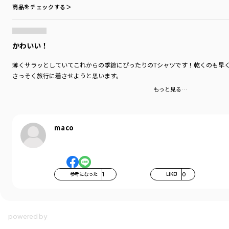
商品をチェックする＞
着用イメージ/カラー：アイボリー
モデル：身長115.2cm 体重17kg
サイズ：サイズ120
かわいい！
ブランド
／
branshes
シーズン
／
2026春夏
薄くサラッとしていてこれからの季節にぴったりのTシャツです！乾くのも早
カテゴリ
／
トップス
>
半袖Tシャツ・タンクトップ
さっそく旅行に着させようと思います。
カラー
／
グリーン
性別タイプ
／
BOY
もっと見る…
商品番号
／
11-6207-456
maco
参考になった
1
LIKE!
0