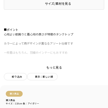
サイズ/素材を見る
レビュー
■ポイント
心地よい肌触りと着心地の良さが特徴のタンクトップ
カラーによって柄デザインが異なるアソート仕様です
一枚着はもちろん、羽織のインナーにもおすすめ
お子さまに安心して着用して頂ける「綿100％」で
吸水速乾性のある加工を施しているので
もっと見る
暑い夏に欠かせないアイテムです
絞り込み
表示：新しい順
通園に嬉しい♪お名前ネーム付きです
-----
透け感：オフホワイト・アイボリーカラーは色の特性上、透け感がございま
購入商品
す
購入商品
伸縮性：あり
サイズ：110cm
色：アイボリー