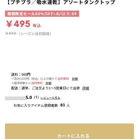
【プチプラ／吸水速乾】アソートタンクトップ
期間限定セール50％OFF~8/12 11:59
￥495
税込
（シーズン当初価格）
￥990
送料
：
660円
※合計6,600円（税込）以上の購入で
送料無料
詳細
※店頭受取なら
送料無料
詳細
配送
：
通常、ご注文より1～5営業日にて出荷
詳細
5.0
（1）
レビューを見る
お気に入りアイテム登録者数
83
人
カートに入れる