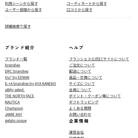
利用シーンから探す
コーディネートから探す
ユーザー投稿から探す
口コミから探す
詳細検索で探す
ブランド紹介
ヘルプ
ブランド一覧
ブランシェス公式ECサイト
について
branshes
ご注文について
DRC branshes
配送について
Ou? by EDWIN
返品・交換について
b.+A branshes by AYA KANEKO
サイズについて
aBity select.
会員について
THE NORTH FACE
ポイント・クーポン等について
NAUTICA
ギフトラッピング
Champion
よくある質問
JAMIE KAY
お問い合わせ
gelato pique
企業情報
運営会社