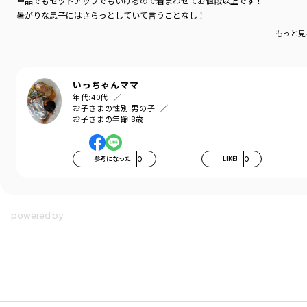
単品でもセットアップでもいけるので着まわせてお値段以上です！
暑がりな息子にはさらっとしていて言うことなし！
もっと見
いっちゃんママ
年代:
40代
お子さまの性別:
男の子
お子さまの年齢:
8歳
参考になった
0
LIKE!
0