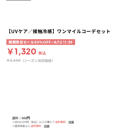
【UVケア／接触冷感】ワンマイルコーデセット
期間限定セール50％OFF~8/12 11:59
￥1,320
税込
（シーズン当初価格）
￥2,640
送料
：
660円
※合計6,600円（税込）以上の購入で
送料無料
詳細
※店頭受取なら
送料無料
詳細