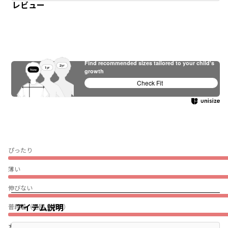
レビュー
Find recommended sizes tailored to your child's
growth
Check Fit
ぴったり
薄い
伸びない
アイテム説明
普段着（通園・通学）
★