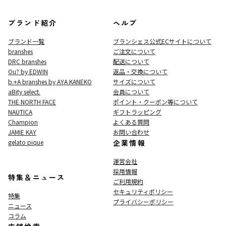
ブランド紹介
ヘルプ
ブランド一覧
ブランシェス公式ECサイト
について
branshes
ご注文について
DRC branshes
配送について
Ou? by EDWIN
返品・交換について
b.+A branshes by AYA KANEKO
サイズについて
aBity select.
会員について
THE NORTH FACE
ポイント・クーポン等について
NAUTICA
ギフトラッピング
Champion
よくある質問
JAMIE KAY
お問い合わせ
gelato pique
企業情報
運営会社
採用情報
特集＆ニュース
ご利用規約
セキュリティポリシー
特集
プライバシーポリシー
ニュース
コラム