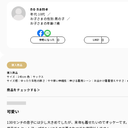
-----
伸縮性：あり
no name
透け感：メッシュ素材のため、ややあり
年代:
10代
お子さまの性別:
男の子
お子さまの年齢:
7歳
着用イメージ/カラー：サックス
モデル：身長115.2cm 体重17kg
サイズ：サイズ120
参考になった
0
LIKE!
0
ブランド
／
branshes
シーズン
／
2026春夏
カテゴリ
／
パジャマ・ルームウェア
カラー
／
ブルー
購入商品
性別タイプ
／
BOY
購入商品
対象イベント
／
ファイナルセール
サイズ：140cm
色：サックス
商品番号
／
11-6248-459
サイズ感
：ゆったり
生地の厚さ
：やや厚い
伸縮性
：伸びる
着用シーン
：お出かけ着
着替えやすさ
：
商品をチェックする＞
可愛い
130センチの息子には少し大きめでしたが、来年も着せたいのでオッケーです