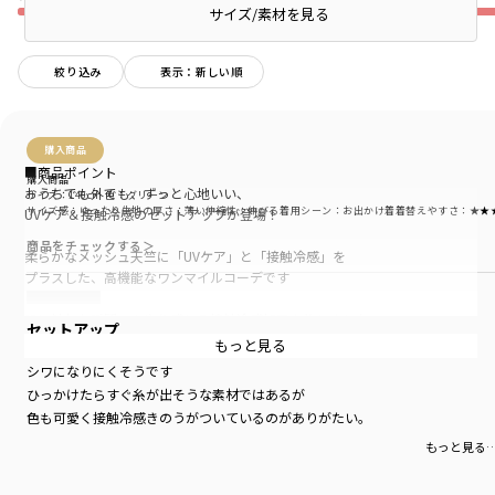
サイズ/素材を見る
絞り込み
表示：新しい順
購入商品
■商品ポイント
購入商品
おうちでも外でも、ずっと心地いい、
サイズ：140cm
色：グリーン
サイズ感
：ゆったり
生地の厚さ
：薄い
伸縮性
：伸びる
着用シーン
：お出かけ着
着替えやすさ
：★★
UVケア＆接触冷感のセットアップが登場！
商品をチェックする＞
柔らかなメッシュ天竺に「UVケア」と「接触冷感」を
プラスした、高機能なワンマイルコーデです
肌に触れた瞬間ひんやり感じる接触冷感加工を施しました
セットアップ
さらに、通気性抜群の柔らかいメッシュ天竺素材なので、
もっと見る
お家でのリラックスタイムから公園遊びまで、
シワになりにくそうです
ムレ知らずで一日中快適に過ごせます
ひっかけたらすぐ糸が出そうな素材ではあるが
色も可愛く接触冷感きのうがついているのがありがたい。
肌離れが良く、リラックス感たっぷりのシルエット
背面のポップなプリントと、
もっと見る
パンツサイドの英字ロゴがアクセントに！