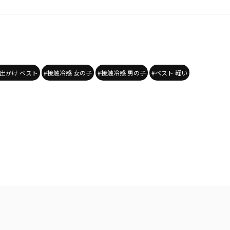
出かけ ベスト
#接触冷感 女の子
#接触冷感 男の子
#ベスト 軽い