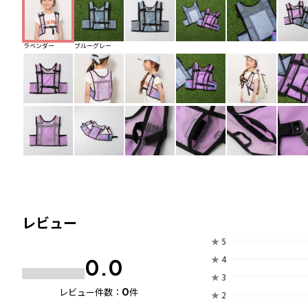
ラベンダー
ブルーグレー
レビュー
★
5
★
4
0.0
★
3
0
レビュー件数：
件
★
2