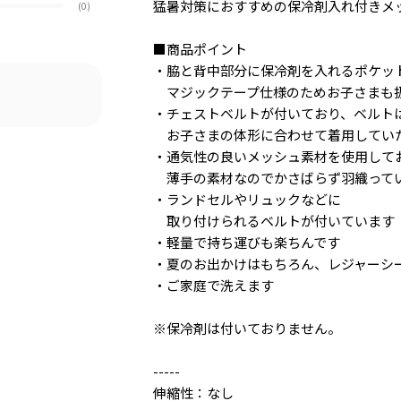
猛暑対策におすすめの保冷剤入れ付きメ
(0)
■商品ポイント
・脇と背中部分に保冷剤を入れるポケッ
マジックテープ仕様のためお子さまも
・チェストベルトが付いており、ベルト
お子さまの体形に合わせて着用してい
・通気性の良いメッシュ素材を使用して
薄手の素材なのでかさばらず羽織って
・ランドセルやリュックなどに
取り付けられるベルトが付いています
・軽量で持ち運びも楽ちんです
・夏のお出かけはもちろん、レジャーシ
・ご家庭で洗えます
※保冷剤は付いておりません。
-----
伸縮性：なし