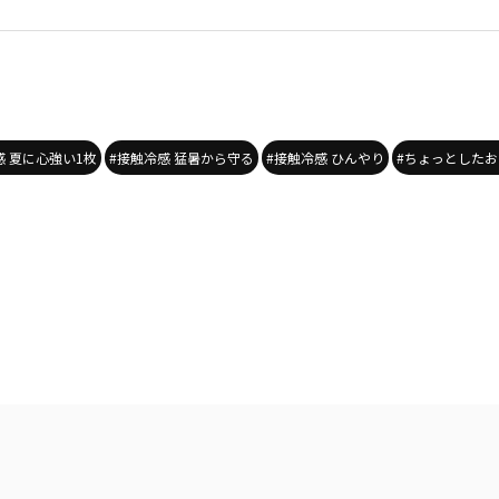
感 夏に心強い1枚
#接触冷感 猛暑から守る
#接触冷感 ひんやり
#ちょっとしたお