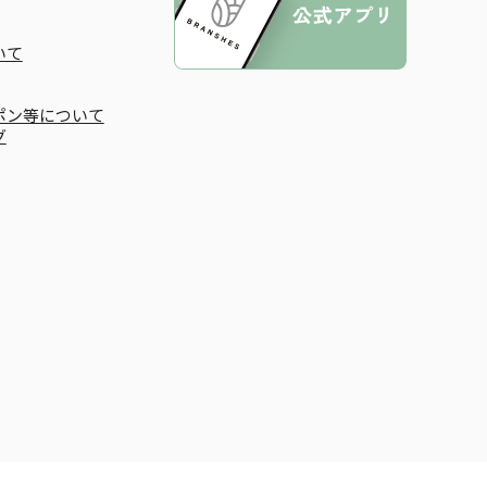
いて
ポン等について
グ