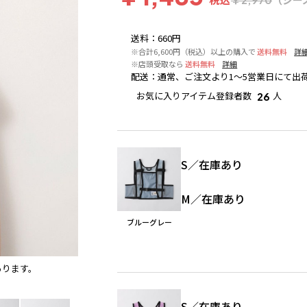
送料
：
660円
※合計6,600円（税込）以上の購入で
送料無料
詳
※店頭受取なら
送料無料
詳細
配送
：
通常、ご注文より1～5営業日にて出
お気に入りアイテム登録者数
人
26
S
／
在庫あり
M
／
在庫あり
ブルーグレー
あります。
ブルーグレー
※撮影場所の関係上、着用画像は実物と若
S
／
在庫あり