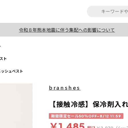
令和８年熊本地震に伴う集配への影響について
ト
スト
メッシュベスト
branshes
【接触冷感】保冷剤入
期間限定セール50％OFF~8/12 11:59
￥1,485
税込
（シー
￥2,970