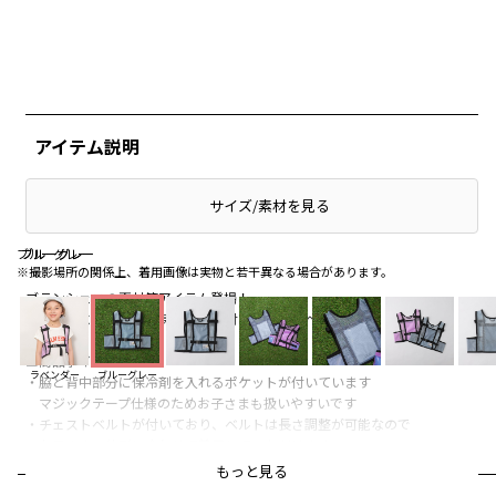
アイテム説明
サイズ/素材を見る
ブルーグレー
ブルーグレー
ブルーグレー
※撮影場所の関係上、着用画像は実物と若干異なる場合があります。
ブランシェスの夏対策アイテム登場！
猛暑対策におすすめの保冷剤入れ付きメッシュベスト♪
■商品ポイント
ラベンダー
ブルーグレー
・脇と背中部分に保冷剤を入れるポケットが付いています
マジックテープ仕様のためお子さまも扱いやすいです
・チェストベルトが付いており、ベルトは長さ調整が可能なので
お子さまの体形に合わせて着用していただけます
・通気性の良いメッシュ素材を使用しており、
もっと見る
薄手の素材なのでかさばらず羽織っていただけます