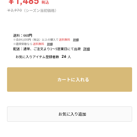
￥1,485
税込
（シーズン当初価格）
￥2,970
送料
：
660円
※合計6,600円（税込）以上の購入で
送料無料
詳細
※店頭受取なら
送料無料
詳細
配送
：
通常、ご注文より1～5営業日にて出荷
詳細
お気に入りアイテム登録者数
26
人
カートに入れる
店頭在庫を確認する
お気に入り追加