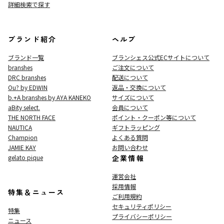
詳細検索で探す
ブランド紹介
ヘルプ
ブランド一覧
ブランシェス公式ECサイト
について
branshes
ご注文について
DRC branshes
配送について
Ou? by EDWIN
返品・交換について
b.+A branshes by AYA KANEKO
サイズについて
aBity select.
会員について
THE NORTH FACE
ポイント・クーポン等について
NAUTICA
ギフトラッピング
Champion
よくある質問
JAMIE KAY
お問い合わせ
gelato pique
企業情報
運営会社
採用情報
特集＆ニュース
ご利用規約
セキュリティポリシー
特集
プライバシーポリシー
ニュース