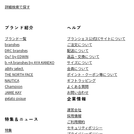
詳細検索で探す
ブランド紹介
ヘルプ
ブランド一覧
ブランシェス公式ECサイト
について
branshes
ご注文について
DRC branshes
配送について
Ou? by EDWIN
返品・交換について
b.+A branshes by AYA KANEKO
サイズについて
aBity select.
会員について
THE NORTH FACE
ポイント・クーポン等について
NAUTICA
ギフトラッピング
Champion
よくある質問
JAMIE KAY
お問い合わせ
gelato pique
企業情報
運営会社
採用情報
特集＆ニュース
ご利用規約
セキュリティポリシー
特集
プライバシーポリシー