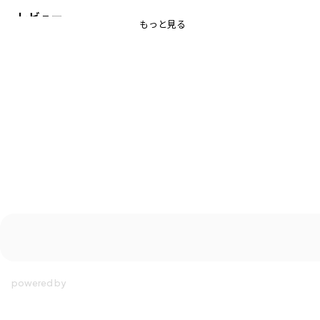
レビュー
■素材
もっと見る
本体部分：綿100％生地を使用
-----
透け感：アイボリーややあり
伸縮性：あり
着用イメージ/カラー：ボーダー
モデル：身長117.0cm 体重20.5kg
サイズ：サイズ120
ブランド
／
branshes
シーズン
／
2026春夏
カテゴリ
／
トップス
>
半袖Tシャツ・タンクトップ
カラー
／
ホワイト
性別タイプ
／
GIRL
商品番号
／
12-6207-218