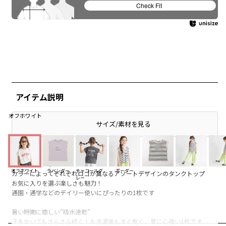
Check Fit
アイテム説明
オフホワイト
サイズ/素材を見る
■商品ポイント
オフホワイト
ラベンダー
チャコールグ
ボーダー
カラーによってそれぞれロゴが異なるアソートデザインのタンクトップ
レー
お気に入りを選ぶ楽しさも魅力！
通園・通学などのデイリー使いにぴったりの1枚です
暑い時期に嬉しい”吸水速乾”
汗をかいてもさらさら続く！お洗濯後もすぐ乾く、夏に心強い1枚です