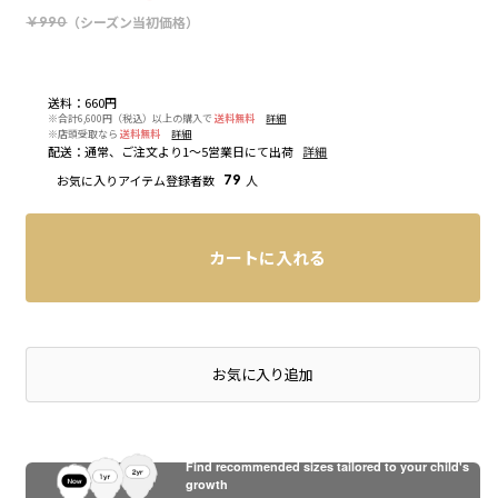
（シーズン当初価格）
￥990
送料
：
660円
※合計6,600円（税込）以上の購入で
送料無料
詳細
※店頭受取なら
送料無料
詳細
配送
：
通常、ご注文より1～5営業日にて出荷
詳細
お気に入りアイテム登録者数
79
人
カートに入れる
店頭在庫を確認する
お気に入り追加
Find recommended sizes tailored to your child's
growth