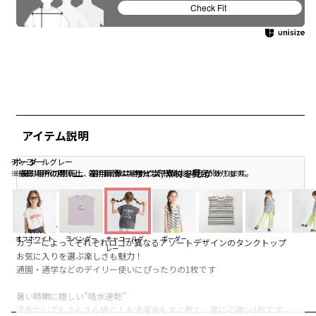
Check Fit
アイテム説明
チャコールグレー
ボーダー
ボーダー
サイズ/素材を見る
※撮影場所の関係上、着用画像は実物と若干異なる場合があります。
※撮影場所の関係上、着用画像は実物と若干異なる場合があります。
■商品ポイント
オフホワイト
ラベンダー
チャコールグ
ボーダー
カラーによってそれぞれロゴが異なるアソートデザインのタンクトップ
レー
お気に入りを選ぶ楽しさも魅力！
通園・通学などのデイリー使いにぴったりの1枚です
暑い時期に嬉しい”吸水速乾”
汗をかいてもさらさら続く！お洗濯後もすぐ乾く、夏に心強い1枚です