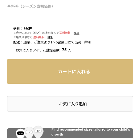
（シーズン当初価格）
￥990
送料
：
660円
※合計6,600円（税込）以上の購入で
送料無料
詳細
※店頭受取なら
送料無料
詳細
配送
：
通常、ご注文より1～5営業日にて出荷
詳細
お気に入りアイテム登録者数
75
人
カートに入れる
店頭在庫を確認する
お気に入り追加
Find recommended sizes tailored to your child's
growth