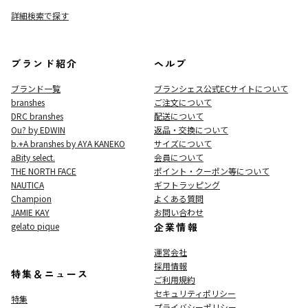
詳細検索で探す
ブランド紹介
ヘルプ
ブランド一覧
ブランシェス公式ECサイト
について
branshes
ご注文について
DRC branshes
配送について
Ou? by EDWIN
返品・交換について
b.+A branshes by AYA KANEKO
サイズについて
aBity select.
会員について
THE NORTH FACE
ポイント・クーポン等について
NAUTICA
ギフトラッピング
Champion
よくある質問
JAMIE KAY
お問い合わせ
gelato pique
企業情報
運営会社
採用情報
特集＆ニュース
ご利用規約
セキュリティポリシー
特集
プライバシーポリシー