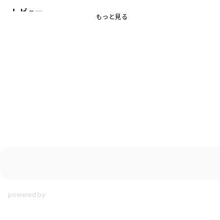
レビュー
■素材
もっと見る
本体部分：綿100％生地を使用
-----
透け感：アイボリーややあり
伸縮性：あり
着用イメージ/カラー：ボーダー
モデル：身長117.0cm 体重20.5kg
サイズ：サイズ120
ブランド
／
branshes
シーズン
／
2026春夏
カテゴリ
／
トップス
>
半袖Tシャツ・タンクトップ
カラー
／
グレー
性別タイプ
／
GIRL
商品番号
／
12-6207-218