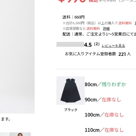
送料
：
660円
※合計6,600円（税込）以上の購入で
送料無料
※店頭受取なら
送料無料
詳細
配送
：
通常、ご注文より1～5営業日にて
4.5
（2）
レビューを見る
お気に入りアイテム登録者数
人
221
80cm
／
残りわずか
90cm
／
在庫なし
ブラック
100cm
／
在庫なし
ります。
ブラック
※撮影場所の関係上、着用画像は実物と若干異
110cm
／
在庫なし