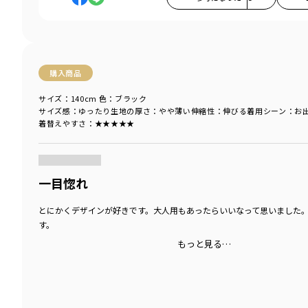
購入商品
サイズ：140cm
色：ブラック
サイズ感
：ゆったり
生地の厚さ
：やや薄い
伸縮性
：伸びる
着用シーン
：お
着替えやすさ
：★★★★★
商品をチェックする＞
一目惚れ
とにかくデザインが好きです。大人用もあったらいいなって思いました
す。
もっと見る…