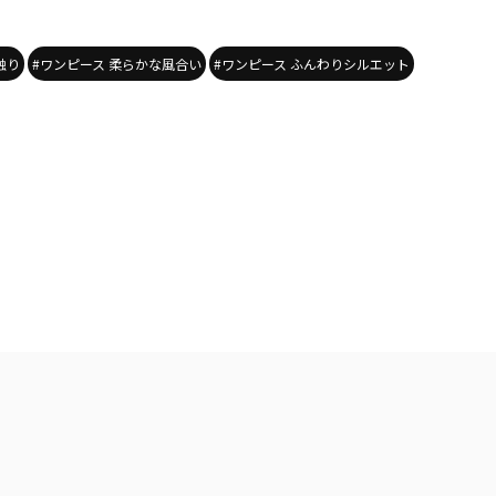
触り
#ワンピース 柔らかな風合い
#ワンピース ふんわりシルエット