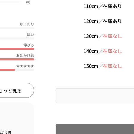
(0)
110cm
／
在庫あり
120cm
／
在庫あり
ゆったり
厚い
130cm
／
在庫なし
伸びる
140cm
／
在庫なし
お出かけ着
150cm
／
在庫なし
★★★★★
もっと見る
Find recommended size
出かけ着