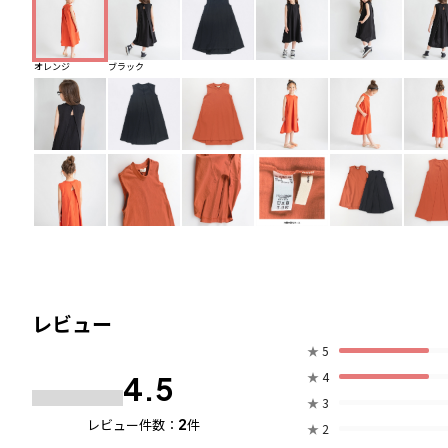
オレンジ
ブラック
レビュー
★
5
★
4
4.5
★
3
2
レビュー件数：
件
★
2