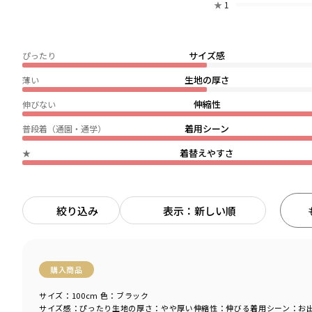
★
1
サイズ感
ぴったり
生地の厚さ
薄い
伸縮性
伸びない
着用シーン
普段着（通園・通学）
着替えやすさ
★
絞り込み
表示：新しい順
購入商品
サイズ：100cm
色：ブラック
サイズ感
：ぴったり
生地の厚さ
：やや厚い
伸縮性
：伸びる
着用シーン
：お