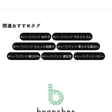
裏地：なし
着用イメージ/カラー：チャコールグレー
モデル：身長122.0cm 体重21.3kg
関連おすすめタグ
サイズ：サイズ120
#ハーフパンツ 女の子
#ハーフパンツ ウエストゴム
ブランド
／
branshes
シーズン
／
2026春夏
#ハーフパンツ さらっと肌触り
#ハーフパンツ 柔らかな風合い
カテゴリ
／
ボトムス
>
ショートパンツ・ハーフパンツ
カラー
／
グレー
#ハーフパンツ 綿100%
#ハーフパンツ 通気性
#ハーフパンツ ベビー
性別タイプ
／
GIRL
BOY
商品番号
／
11-6231-461