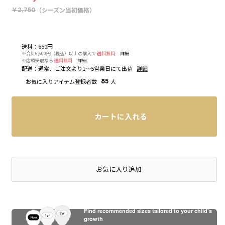
（シーズン当初価格）
￥2,750
送料
：
660円
※合計6,600円（税込）以上の購入で
送料無料
詳細
※店頭受取なら
送料無料
詳細
配送
：
通常、ご注文より1～5営業日にて出荷
詳細
お気に入りアイテム登録者数
85
人
カートに入れる
店頭在庫を確認する
お気に入り追加
Find recommended sizes tailored to your child's
growth