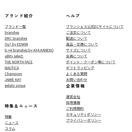
ブランド紹介
ヘルプ
ブランド一覧
ブランシェス公式ECサイト
について
branshes
ご注文について
DRC branshes
配送について
Ou? by EDWIN
返品・交換について
b.+A branshes by AYA KANEKO
サイズについて
aBity select.
会員について
THE NORTH FACE
ポイント・クーポン等について
NAUTICA
ギフトラッピング
Champion
よくある質問
JAMIE KAY
お問い合わせ
gelato pique
企業情報
運営会社
採用情報
特集＆ニュース
ご利用規約
セキュリティポリシー
特集
プライバシーポリシー
ニュース
コラム