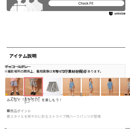
Check Fit
アイテム説明
チャコールグレー
チャコールグレー
チャコールグレー
サイズ/素材を見る
※撮影場所の関係上、着用画像は実物と若干異なる場合があります。
branshes人気の【男女ベビーペアシリーズ】が登場♪
ブルー
チャコールグ
みんなで「おそろい」を楽しもう！
レー
■商品ポイント
夏スタイルを爽やかに彩るストライプ柄ハーフパンツが登場