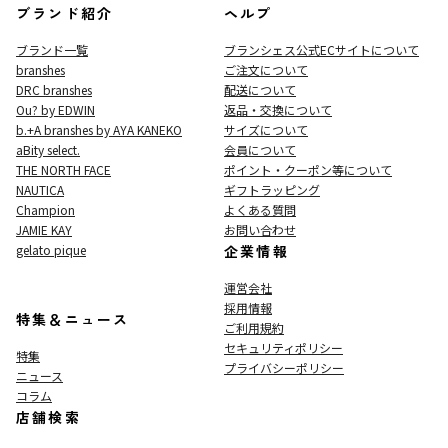
ブランド紹介
ヘルプ
ブランド一覧
ブランシェス公式ECサイト
について
branshes
ご注文について
DRC branshes
配送について
Ou? by EDWIN
返品・交換について
b.+A branshes by AYA KANEKO
サイズについて
aBity select.
会員について
THE NORTH FACE
ポイント・クーポン等について
NAUTICA
ギフトラッピング
Champion
よくある質問
JAMIE KAY
お問い合わせ
gelato pique
企業情報
運営会社
採用情報
特集＆ニュース
ご利用規約
セキュリティポリシー
特集
プライバシーポリシー
ニュース
コラム
店舗検索