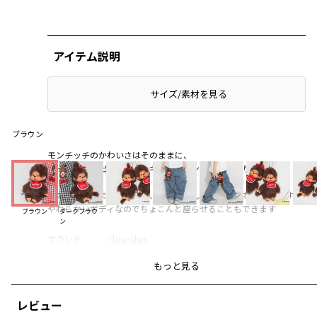
アイテム説明
サイズ/素材を見る
ブラウン
モンチッチのかわいさはそのままに、
いっしょにお出かけできるキーチェーンサイズになりました
手のひらに収まる大きさで、サラサラしたやわらかな手触りです
やわらかいボディなのでちょこんと座らせることもできます
ブラウン
ダークブラウ
ン
ブランド
／
branshes
シーズン
／
2026春夏
もっと見る
カテゴリ
／
その他グッズ
>
その他アイテム
カラー
／
ブラウン
性別タイプ
／
GIRL
レビュー
商品番号
／
15-6592-536