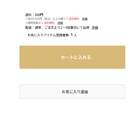
送料
：
660円
※合計6,600円（税込）以上の購入で
送料無料
詳細
※店頭受取なら
送料無料
詳細
配送
：
通常、ご注文より1～5営業日にて出荷
詳細
お気に入りアイテム登録者数
1
人
カートに入れる
店頭在庫を確認する
お気に入り追加