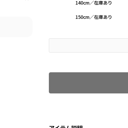
140cm
／
在庫あり
150cm
／
在庫あり
Find recommended size
アイテム説明