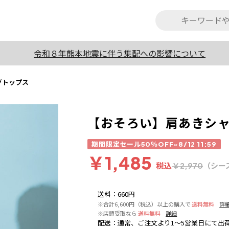
令和８年熊本地震に伴う集配への影響について
グトップス
【おそろい】肩あきシ
期間限定セール50％OFF~8/12 11:59
￥1,485
税込
（シー
￥2,970
送料
：
660円
※合計6,600円（税込）以上の購入で
送料無料
詳
※店頭受取なら
送料無料
詳細
配送
：
通常、ご注文より1～5営業日にて出