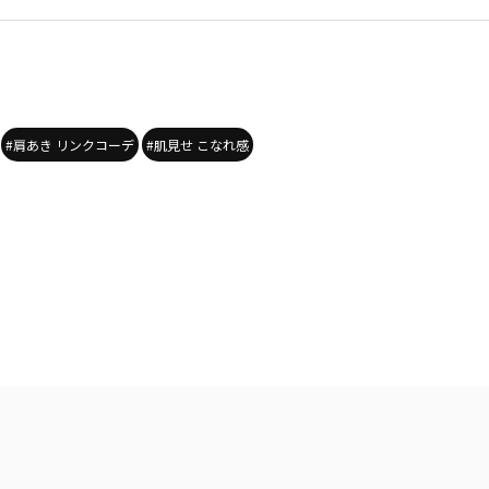
#肩あき リンクコーデ
#肌見せ こなれ感