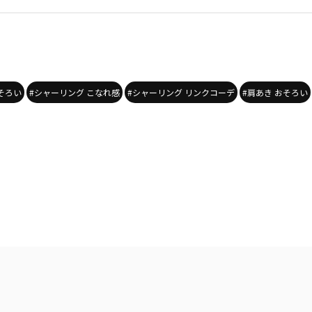
そろい
#シャーリング こなれ感
#シャーリング リンクコーデ
#肩あき おそろい