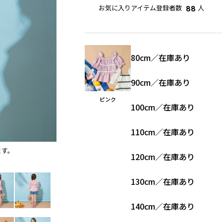
お気に入りアイテム登録者数
人
88
80cm
／
在庫あり
90cm
／
在庫あり
ピンク
100cm
／
在庫あり
110cm
／
在庫あり
ます。
ピンク
120cm
／
在庫あり
130cm
／
在庫あり
140cm
／
在庫あり