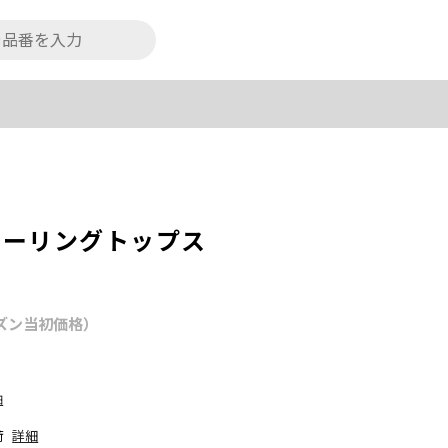
ャーリングトップス
ズン当初価格）
細
荷
詳細