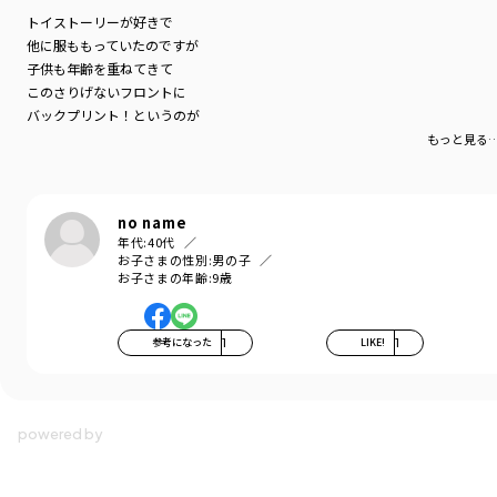
トイストーリーが好きで
他に服ももっていたのですが
子供も年齢を重ねてきて
このさりげないフロントに
バックプリント！というのが
子供っぽすぎなくてとても良いです
もっと見る
着心地も良さそうでした
no name
年代:
40代
お子さまの性別:
男の子
お子さまの年齢:
9歳
参考になった
1
LIKE!
1