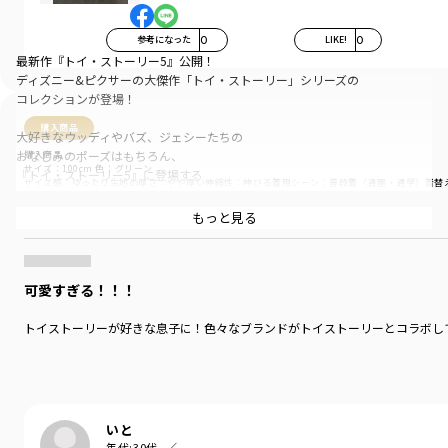
参考になった
0
LIKE!
0
最新作『トイ・ストーリー5』公開！
ディズニー&ピクサーの大傑作「トイ・ストーリー」シリーズの
コレクションが登場！
購入商品
大好きなウッディやバズ、ジェシーたちの
おなじみのポーズはもちろん、
購入商品
サイズ：100cm
色：グリーン
『トイ・ストーリー5』に登場する
サイズ感
：ゆったり
生地の厚さ
：やや厚い
伸縮性
：伸びる
着用シーン
：普段着（通園・通学）
着替
タブレットの「リリーパッド」をはじめとする
新キャラクターたちが描かれた、
商品をチェックする＞
もっと見る
バラエティ豊かなラインナップ
レトロポップなカラーリングが可愛いオフホワイトと
可愛すぎる！！！
ウッディプリントのイエローは
どこかビンテージ感が漂うおしゃれな1枚
トイストーリーが好きな息子に！色々なブランドがトイストーリーとコラボし
チャコールは
クールなスペースレンジャー、バズ・ライトイヤーたち！
合わせやすいナチュラルなブラウンは
躍動感たっぷりのバックプリント！
いと
年代:
30代