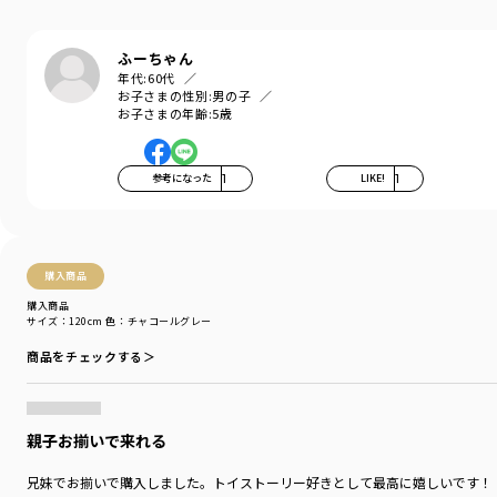
ブランド
／
branshes
シーズン
／
2026春夏
カテゴリ
／
トップス
>
半袖Tシャツ・タンクトップ
ふーちゃん
カラー
／
ホワイト
年代:
60代
性別タイプ
／
GIRL
お子さまの性別:
男の子
BOY
お子さまの年齢:
5歳
商品番号
／
11-6506-522
参考になった
1
LIKE!
1
購入商品
購入商品
サイズ：120cm
色：チャコールグレー
商品をチェックする＞
親子お揃いで来れる
兄妹でお揃いで購入しました。トイストーリー好きとして最高に嬉しいです！