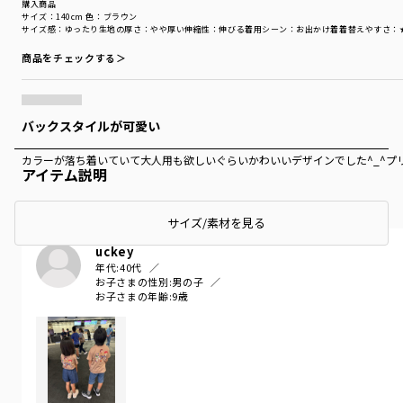
購入商品
サイズ：140cm
色：ブラウン
サイズ感
：ゆったり
生地の厚さ
：やや厚い
伸縮性
：伸びる
着用シーン
：お出かけ着
着替えやすさ
：
商品をチェックする＞
バックスタイルが可愛い
カラーが落ち着いていて大人用も欲しいぐらいかわいいデザインでした^_^プ
アイテム説明
サイズ/素材を見る
uckey
年代:
40代
お子さまの性別:
男の子
お子さまの年齢:
9歳