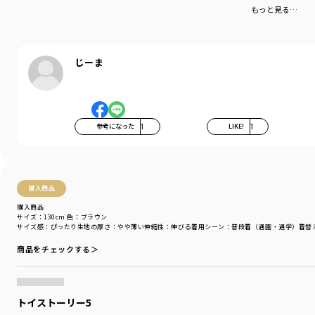
もっと見る…
じーま
参考になった
1
LIKE!
1
購入商品
購入商品
サイズ：130cm
色：ブラウン
サイズ感
：ぴったり
生地の厚さ
：やや薄い
伸縮性
：伸びる
着用シーン
：普段着（通園・通学）
着替
商品をチェックする＞
トイストーリー5