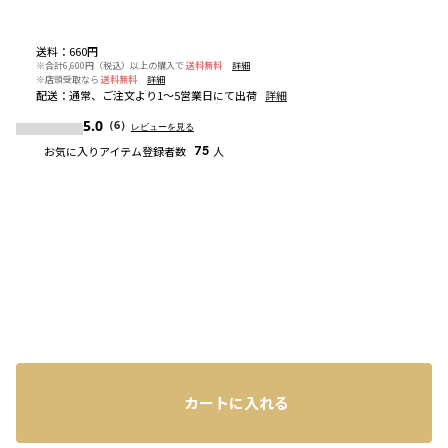
送料
：
660円
※合計6,600円（税込）以上の購入で
送料無料
詳細
※店頭受取なら
送料無料
詳細
配送
：
通常、ご注文より1～5営業日にて出荷
詳細
5.0
（6）
レビューを見る
お気に入りアイテム登録者数
75
人
カートに入れる