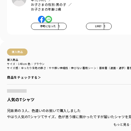
お気に入りが必ず見つかる
お子さまの性別:
男の子
全5色展開です
お子さまの年齢:
2歳
【TOY STORY／トイ・ストーリー】シリーズの商品
11-6506-522 【TOY STORY／トイ・ストーリー】キャラクターアソートT
参考になった
1
LIKE!
1
シャツ
11-6506-523 【TOY STORY／トイ・ストーリー】切替レイヤードTシャツ
11-6541-524 【TOY STORY／トイ・ストーリー】総柄カットソーパンツ
11-6531-525 【TOY STORY／トイ・ストーリー】デニムパンツ
購入商品
11-6584-526 【TOY STORY／トイ・ストーリー】総柄バンダナ
14-6563-006 【TOY STORY／トイ・ストーリー】キャラクターアソートソ
購入商品
サイズ：140cm
色：ブラウン
ックス
サイズ感
：ゆったり
生地の厚さ
：やや厚い
伸縮性
：伸びない
着用シーン
：普段着（通園・通学）
着
14-6571-007 【TOY STORY／トイ・ストーリー】キャラクタープリント巾
着
商品をチェックする＞
-----
透け感：アイボリーカラーは色の特性上、透け感がございます
伸縮性：あり
人気のTシャツ
着用イメージ/カラー：イエロー
兄妹弟の３人、色違いのお揃いで購入しました
モデル：身長110.0cm 体重18kg
やはり人気のTシャツてサイズ、色が思う様に無かったですが届いたシャツを
サイズ：サイズ110
もっと見る