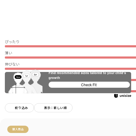
ぴったり
薄い
伸びない
Find recommended sizes tailored to your child's
普段着（通園・通学）
growth
Check Fit
★
絞り込み
表示：新しい順
購入商品