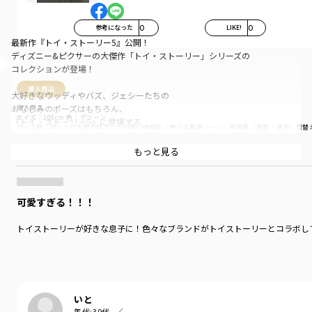
参考になった
0
LIKE!
0
最新作『トイ・ストーリー5』公開！
ディズニー&ピクサーの大傑作「トイ・ストーリー」シリーズの
コレクションが登場！
購入商品
大好きなウッディやバズ、ジェシーたちの
おなじみのポーズはもちろん、
購入商品
サイズ：100cm
色：グリーン
『トイ・ストーリー5』に登場する
サイズ感
：ゆったり
生地の厚さ
：やや厚い
伸縮性
：伸びる
着用シーン
：普段着（通園・通学）
着替
タブレットの「リリーパッド」をはじめとする
新キャラクターたちが描かれた、
商品をチェックする＞
もっと見る
バラエティ豊かなラインナップ
レトロポップなカラーリングが可愛いオフホワイトと
可愛すぎる！！！
ウッディプリントのイエローは
どこかビンテージ感が漂うおしゃれな1枚
トイストーリーが好きな息子に！色々なブランドがトイストーリーとコラボし
チャコールは
クールなスペースレンジャー、バズ・ライトイヤーたち！
合わせやすいナチュラルなブラウンは
躍動感たっぷりのバックプリント！
いと
年代:
30代