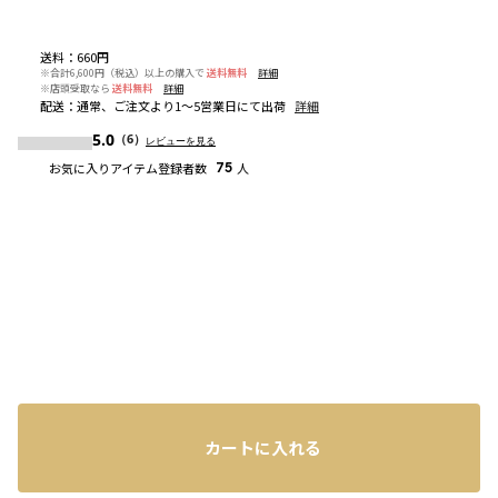
送料
：
660円
※合計6,600円（税込）以上の購入で
送料無料
詳細
※店頭受取なら
送料無料
詳細
配送
：
通常、ご注文より1～5営業日にて出荷
詳細
5.0
（6）
レビューを見る
お気に入りアイテム登録者数
75
人
カートに入れる