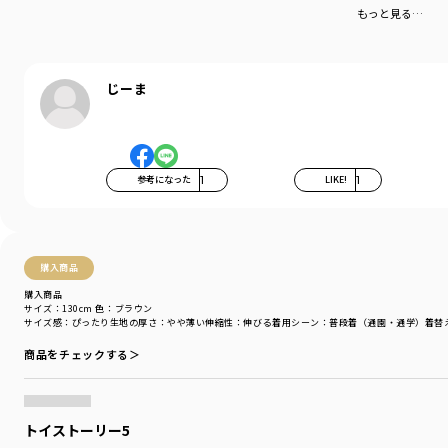
もっと見る…
じーま
参考になった
1
LIKE!
1
購入商品
購入商品
サイズ：130cm
色：ブラウン
サイズ感
：ぴったり
生地の厚さ
：やや薄い
伸縮性
：伸びる
着用シーン
：普段着（通園・通学）
着替
商品をチェックする＞
トイストーリー5