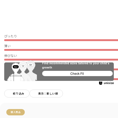
ぴったり
薄い
伸びない
Find recommended sizes tailored to your child's
普段着（通園・通学）
growth
Check Fit
★
絞り込み
表示：新しい順
購入商品