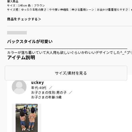
購入商品
サイズ：140cm
色：ブラウン
サイズ感
：ゆったり
生地の厚さ
：やや厚い
伸縮性
：伸びる
着用シーン
：お出かけ着
着替えやすさ
：
商品をチェックする＞
バックスタイルが可愛い
カラーが落ち着いていて大人用も欲しいぐらいかわいいデザインでした^_^プ
アイテム説明
サイズ/素材を見る
uckey
年代:
40代
お子さまの性別:
男の子
お子さまの年齢:
9歳