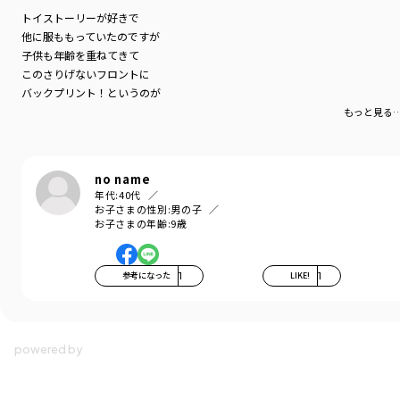
トイストーリーが好きで
他に服ももっていたのですが
子供も年齢を重ねてきて
このさりげないフロントに
バックプリント！というのが
子供っぽすぎなくてとても良いです
もっと見る
着心地も良さそうでした
no name
年代:
40代
お子さまの性別:
男の子
お子さまの年齢:
9歳
参考になった
1
LIKE!
1