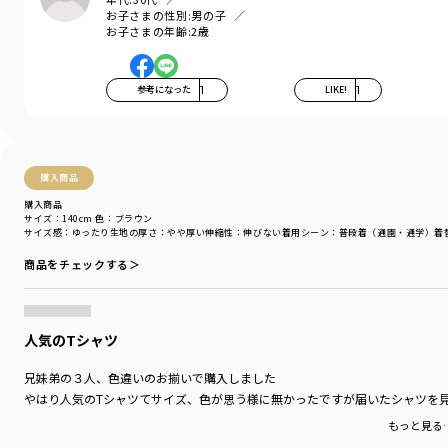
お気に入りが必ず見つかる
お子さまの性別:
男の子
全5色展開です
お子さまの年齢:
2歳
【TOY STORY／トイ・ストーリー】シリーズの商品
11-6506-522 【TOY STORY／トイ・ストーリー】キャラクターアソートT
参考になった
1
LIKE!
1
シャツ
11-6506-523 【TOY STORY／トイ・ストーリー】切替レイヤードTシャツ
11-6541-524 【TOY STORY／トイ・ストーリー】総柄カットソーパンツ
11-6531-525 【TOY STORY／トイ・ストーリー】デニムパンツ
購入商品
11-6584-526 【TOY STORY／トイ・ストーリー】総柄バンダナ
14-6563-006 【TOY STORY／トイ・ストーリー】キャラクターアソートソ
購入商品
サイズ：140cm
色：ブラウン
ックス
サイズ感
：ゆったり
生地の厚さ
：やや厚い
伸縮性
：伸びない
着用シーン
：普段着（通園・通学）
着
14-6571-007 【TOY STORY／トイ・ストーリー】キャラクタープリント巾
着
商品をチェックする＞
-----
透け感：アイボリーカラーは色の特性上、透け感がございます
伸縮性：あり
人気のTシャツ
着用イメージ/カラー：イエロー
兄妹弟の３人、色違いのお揃いで購入しました
モデル：身長110.0cm 体重18kg
やはり人気のTシャツてサイズ、色が思う様に無かったですが届いたシャツを
サイズ：サイズ110
もっと見る