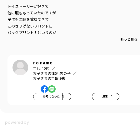
トイストーリーが好きで
他に服ももっていたのですが
子供も年齢を重ねてきて
このさりげないフロントに
バックプリント！というのが
子供っぽすぎなくてとても良いです
もっと見る
着心地も良さそうでした
no name
年代:
40代
お子さまの性別:
男の子
お子さまの年齢:
9歳
参考になった
1
LIKE!
1