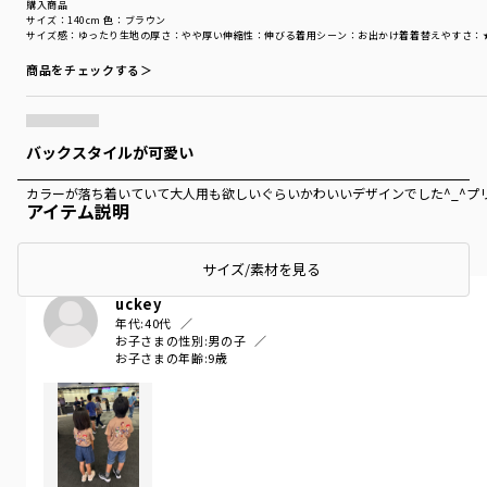
購入商品
サイズ：140cm
色：ブラウン
サイズ感
：ゆったり
生地の厚さ
：やや厚い
伸縮性
：伸びる
着用シーン
：お出かけ着
着替えやすさ
：
商品をチェックする＞
バックスタイルが可愛い
カラーが落ち着いていて大人用も欲しいぐらいかわいいデザインでした^_^プ
アイテム説明
サイズ/素材を見る
uckey
年代:
40代
お子さまの性別:
男の子
お子さまの年齢:
9歳