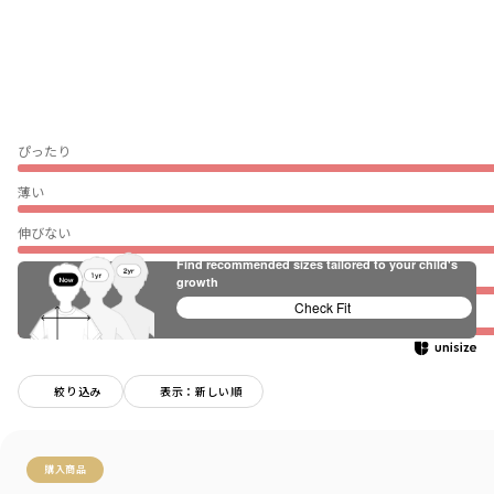
ぴったり
薄い
伸びない
Find recommended sizes tailored to your child's
普段着（通園・通学）
growth
Check Fit
★
絞り込み
表示：新しい順
購入商品