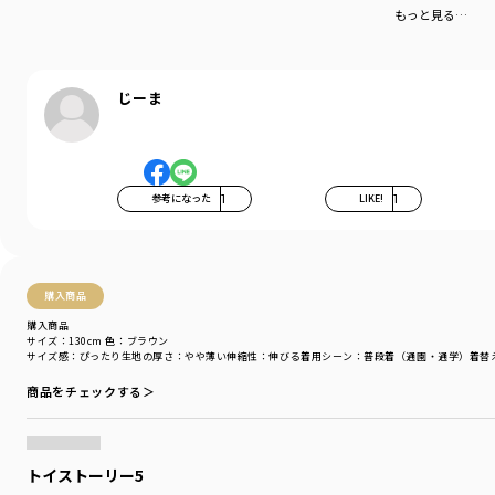
もっと見る…
じーま
参考になった
1
LIKE!
1
購入商品
購入商品
サイズ：130cm
色：ブラウン
サイズ感
：ぴったり
生地の厚さ
：やや薄い
伸縮性
：伸びる
着用シーン
：普段着（通園・通学）
着替
商品をチェックする＞
トイストーリー5