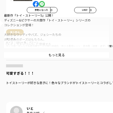
参考になった
0
LIKE!
0
最新作『トイ・ストーリー5』公開！
ディズニー&ピクサーの大傑作「トイ・ストーリー」シリーズの
コレクションが登場！
購入商品
大好きなウッディやバズ、ジェシーたちの
おなじみのポーズはもちろん、
購入商品
サイズ：100cm
色：グリーン
『トイ・ストーリー5』に登場する
サイズ感
：ゆったり
生地の厚さ
：やや厚い
伸縮性
：伸びる
着用シーン
：普段着（通園・通学）
着替
タブレットの「リリーパッド」をはじめとする
新キャラクターたちが描かれた、
商品をチェックする＞
もっと見る
バラエティ豊かなラインナップ
レトロポップなカラーリングが可愛いオフホワイトと
可愛すぎる！！！
ウッディプリントのイエローは
どこかビンテージ感が漂うおしゃれな1枚
トイストーリーが好きな息子に！色々なブランドがトイストーリーとコラボし
チャコールは
クールなスペースレンジャー、バズ・ライトイヤーたち！
合わせやすいナチュラルなブラウンは
躍動感たっぷりのバックプリント！
いと
年代:
30代