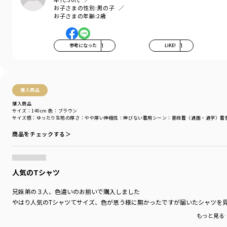
お気に入りが必ず見つかる
お子さまの性別:
男の子
全5色展開です
お子さまの年齢:
2歳
【TOY STORY／トイ・ストーリー】シリーズの商品
11-6506-522 【TOY STORY／トイ・ストーリー】キャラクターアソートT
参考になった
1
LIKE!
1
シャツ
11-6506-523 【TOY STORY／トイ・ストーリー】切替レイヤードTシャツ
11-6541-524 【TOY STORY／トイ・ストーリー】総柄カットソーパンツ
11-6531-525 【TOY STORY／トイ・ストーリー】デニムパンツ
購入商品
11-6584-526 【TOY STORY／トイ・ストーリー】総柄バンダナ
14-6563-006 【TOY STORY／トイ・ストーリー】キャラクターアソートソ
購入商品
サイズ：140cm
色：ブラウン
ックス
サイズ感
：ゆったり
生地の厚さ
：やや厚い
伸縮性
：伸びない
着用シーン
：普段着（通園・通学）
着
14-6571-007 【TOY STORY／トイ・ストーリー】キャラクタープリント巾
着
商品をチェックする＞
-----
透け感：アイボリーカラーは色の特性上、透け感がございます
伸縮性：あり
人気のTシャツ
着用イメージ/カラー：イエロー
兄妹弟の３人、色違いのお揃いで購入しました
モデル：身長110.0cm 体重18kg
やはり人気のTシャツてサイズ、色が思う様に無かったですが届いたシャツを
サイズ：サイズ110
もっと見る