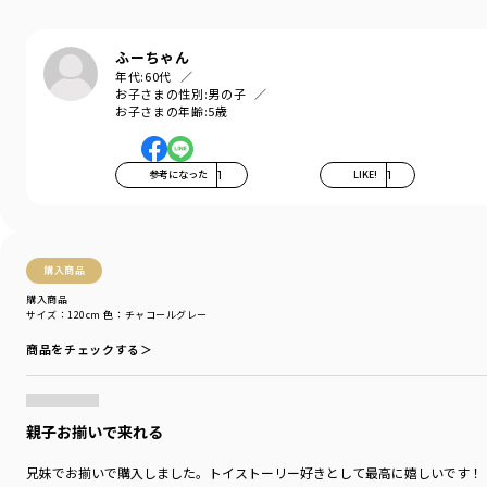
ブランド
／
branshes
シーズン
／
2026春夏
カテゴリ
／
トップス
>
半袖Tシャツ・タンクトップ
ふーちゃん
カラー
／
イエロー
年代:
60代
性別タイプ
／
GIRL
お子さまの性別:
男の子
BOY
お子さまの年齢:
5歳
商品番号
／
11-6506-522
参考になった
1
LIKE!
1
購入商品
購入商品
サイズ：120cm
色：チャコールグレー
商品をチェックする＞
親子お揃いで来れる
兄妹でお揃いで購入しました。トイストーリー好きとして最高に嬉しいです！