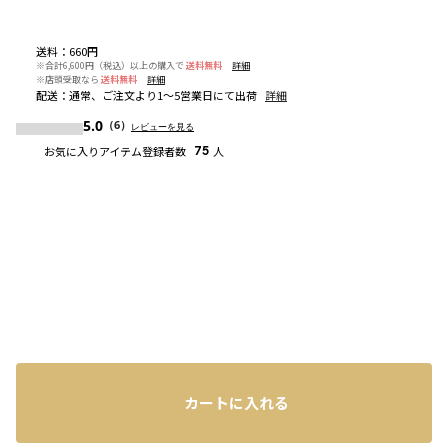
送料
：
660円
※合計6,600円（税込）以上の購入で
送料無料
詳細
※店頭受取なら
送料無料
詳細
配送
：
通常、ご注文より1～5営業日にて出荷
詳細
5.0
（6）
レビューを見る
お気に入りアイテム登録者数
75
人
カートに入れる