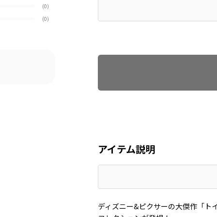
(0)
(0)
Find recommended size
アイテム説明
ディズニー&ピクサーの大傑作「ト