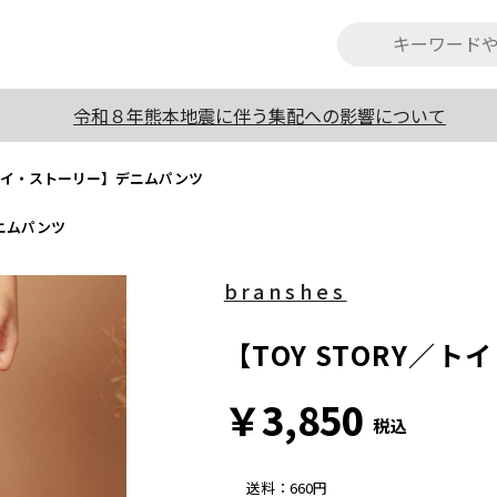
令和８年熊本地震に伴う集配への影響について
Y／トイ・ストーリー】デニムパンツ
デニムパンツ
branshes
【TOY STORY／
￥3,850
税込
送料
：
660円