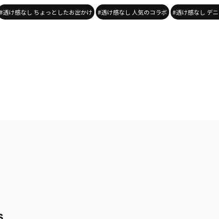
#透け感なし ちょっとしたお出かけ
#透け感なし 人気のコラボ
#透け感なし デ