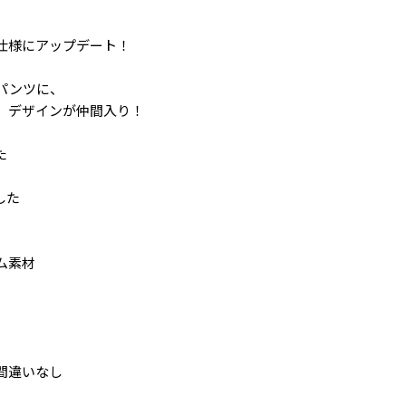
仕様にアップデート！
パンツに、
」デザインが仲間入り！
た
した
ム素材
間違いなし