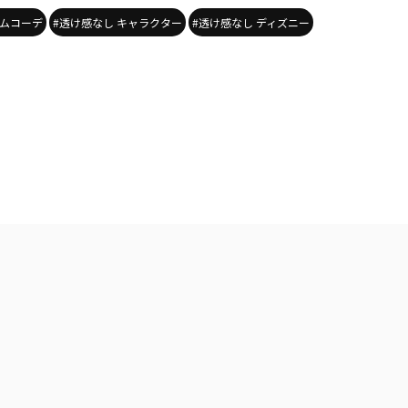
ニムコーデ
#透け感なし キャラクター
#透け感なし ディズニー