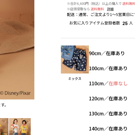
※合計6,600円（税込）以上の購入で
送料無
※店頭受取なら
送料無料
詳細
配送
：
通常、ご注文より1～5営業日に
お気に入りアイテム登録者数
人
25
90cm
／
在庫あり
100cm
／
在庫あり
ミックス
110cm
／
在庫なし
120cm
／
在庫あり
ます。
ミックス
※撮影場所の関係上、着用画像は実物と若干異
130cm
／
在庫あり
140cm
／
在庫あり