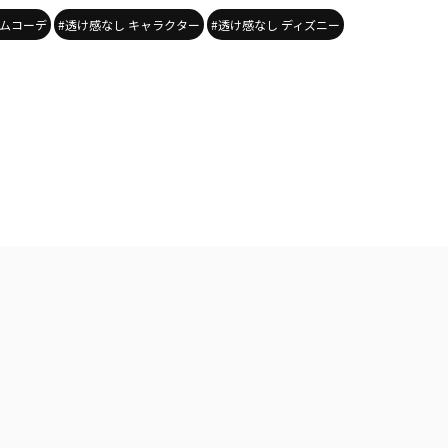
ニムコーデ
#透け感なし キャラクター
#透け感なし ディズニー