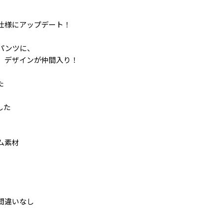
仕様にアップデート！
パンツに、
」デザインが仲間入り！
た
した
ム素材
間違いなし