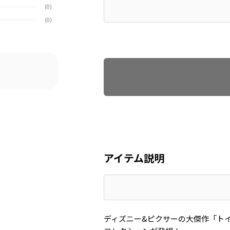
(0)
(0)
Find recommended size
アイテム説明
ディズニー&ピクサーの大傑作「ト