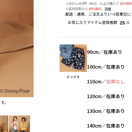
※合計6,600円（税込）以上の購入で
送料無
※店頭受取なら
送料無料
詳細
配送
：
通常、ご注文より1～5営業日に
お気に入りアイテム登録者数
人
25
90cm
／
在庫あり
100cm
／
在庫あり
ミックス
110cm
／
在庫なし
120cm
／
在庫あり
ます。
ミックス
※撮影場所の関係上、着用画像は実物と若干異
130cm
／
在庫あり
140cm
／
在庫あり