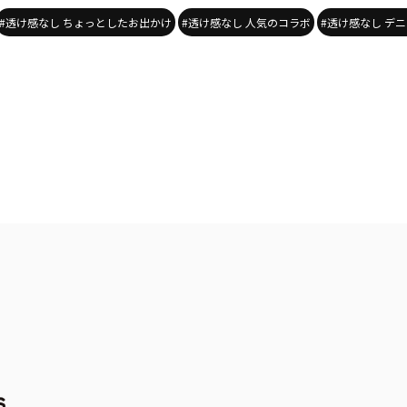
#透け感なし ちょっとしたお出かけ
#透け感なし 人気のコラボ
#透け感なし デ