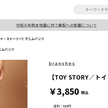
令和８年熊本地震に伴う集配への影響について
Y／トイ・ストーリー】デニムパンツ
デニムパンツ
branshes
【TOY STORY／
￥3,850
税込
送料
：
660円