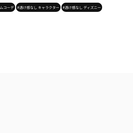
ニムコーデ
#透け感なし キャラクター
#透け感なし ディズニー