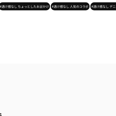
#透け感なし ちょっとしたお出かけ
#透け感なし 人気のコラボ
#透け感なし デ