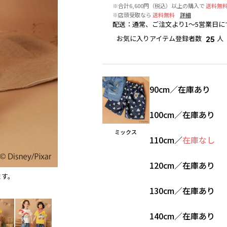
※合計6,600円（税込）以上の購入で
送料無
※店頭受取なら
送料無料
詳細
配送
：
通常、ご注文より1～5営業日に
お気に入りアイテム登録者数
人
25
90cm
／
在庫あり
100cm
／
在庫あり
ミックス
110cm
／
在庫なし
120cm
／
在庫あり
ます。
ミックス
※撮影場所の関係上、着用画像は実物と若干異
130cm
／
在庫あり
140cm
／
在庫あり