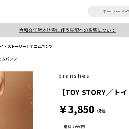
令和８年熊本地震に伴う集配への影響について
Y／トイ・ストーリー】デニムパンツ
デニムパンツ
branshes
【TOY STORY／
￥3,850
税込
送料
：
660円