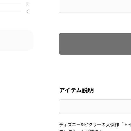
(0)
(0)
Find recommended size
アイテム説明
ディズニー&ピクサーの大傑作「ト