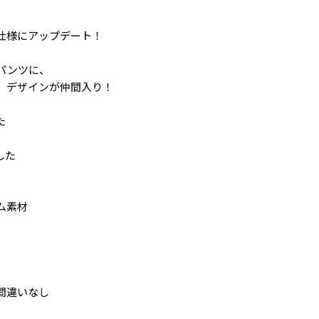
仕様にアップデート！
パンツに、
」デザインが仲間入り！
た
した
ム素材
間違いなし