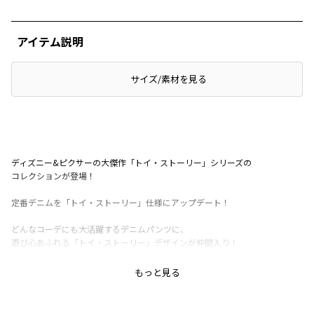
アイテム説明
サイズ/素材を見る
ディズニー&ピクサーの大傑作「トイ・ストーリー」シリーズの
コレクションが登場！
定番デニムを「トイ・ストーリー」仕様にアップデート！
どんなコーデにも大活躍するデニムパンツに、
遊び心あふれる「トイ・ストーリー」デザインが仲間入り！
ウッディや仲間たちが散りばめられた
もっと見る
賑やかなデザインと、
アンディのお部屋の壁紙をイメージした
アイコニックな雲柄の総柄デザイン