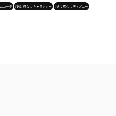
ニムコーデ
#透け感なし キャラクター
#透け感なし ディズニー