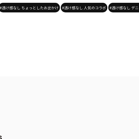
#透け感なし ちょっとしたお出かけ
#透け感なし 人気のコラボ
#透け感なし デ