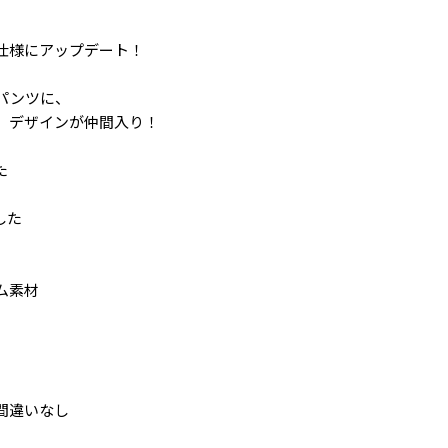
仕様にアップデート！
パンツに、
」デザインが仲間入り！
た
した
ム素材
間違いなし