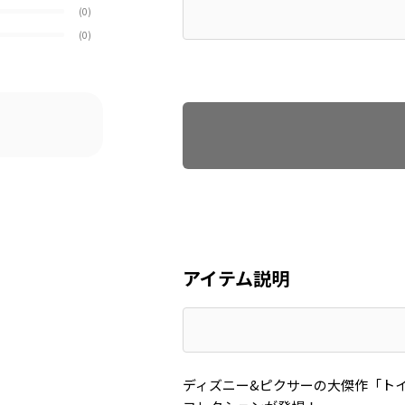
(0)
(0)
Find recommended size
アイテム説明
ディズニー&ピクサーの大傑作「ト