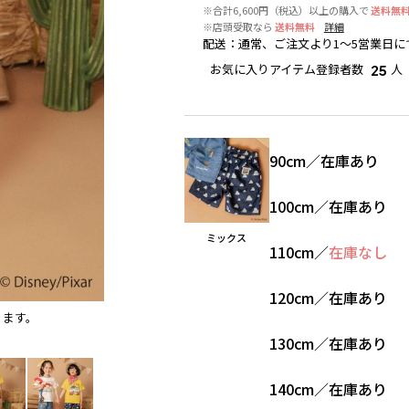
※合計6,600円（税込）以上の購入で
送料無
※店頭受取なら
送料無料
詳細
配送
：
通常、ご注文より1～5営業日に
お気に入りアイテム登録者数
人
25
90cm
／
在庫あり
100cm
／
在庫あり
ミックス
110cm
／
在庫なし
120cm
／
在庫あり
ります。
ミックス
130cm
／
在庫あり
140cm
／
在庫あり