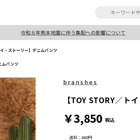
令和８年熊本地震に伴う集配への影響について
Y／トイ・ストーリー】デニムパンツ
デニムパンツ
branshes
【TOY STORY／
￥3,850
税込
送料
：
660円