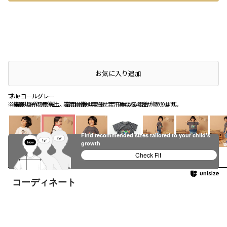
店頭在庫を確認する
お気に入り追加
ブルー
チャコールグレー
チャコールグレー
※撮影場所の関係上、着用画像は実物と若干異なる場合があります。
※撮影場所の関係上、着用画像は実物と若干異なる場合があります。
Find recommended sizes tailored to your child's
growth
アイボリー
ブルー
チャコールグ
Check Fit
レー
コーディネート