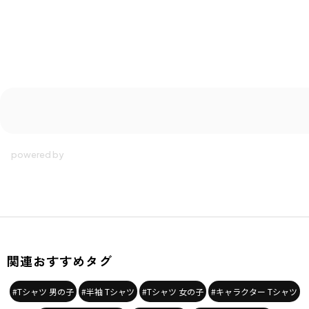
着用イメージ/カラー：アイボリー
モデル：身長110.0cm 体重18kg
サイズ：サイズ110
ブランド
／
branshes
シーズン
／
2026春夏
カテゴリ
／
トップス
>
半袖Tシャツ・タンクトップ
カラー
／
ブルー
性別タイプ
／
GIRL
BOY
商品番号
／
11-6506-523
関連おすすめタグ
#Tシャツ 男の子
#半袖 Tシャツ
#Tシャツ 女の子
#キャラクター Tシャツ