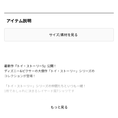
アイテム説明
サイズ/素材を見る
最新作『トイ・ストーリー5』公開！
ディズニー&ピクサーの大傑作「トイ・ストーリー」シリーズの
コレクションが登場！
「トイ・ストーリー」シリーズの仲間たちといつも一緒！
1枚でおしゃれに決まるレイヤード風Tシャツです
『トイ・ストーリー5』に登場する新キャラクター、
リリーパッドやおなじみの仲間たちをプリント
もっと見る
ファン心をくすぐる、ウッディの後ろ姿デザインも♪