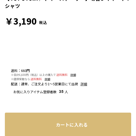
シャツ
￥3,190
税込
送料
：
660円
※合計6,600円（税込）以上の購入で
送料無料
詳細
※店頭受取なら
送料無料
詳細
配送
：
通常、ご注文より1～5営業日にて出荷
詳細
お気に入りアイテム登録者数
35
人
カートに入れる