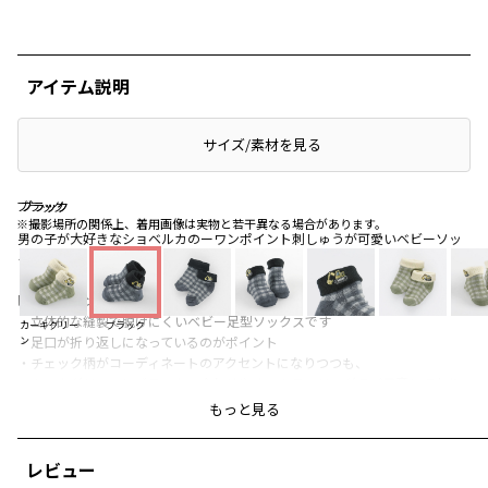
アイテム説明
サイズ/素材を見る
ブラック
ブラック
ブラック
※撮影場所の関係上、着用画像は実物と若干異なる場合があります。
男の子が大好きなショベルカのーワンポイント刺しゅうが可愛いベビーソッ
クス♪
■商品ポイント
・立体的な縫製で脱げにくいベビー足型ソックスです
カーキグリー
ブラック
・足口が折り返しになっているのがポイント
ン
・チェック柄がコーディネートのアクセントになりつつも、
カーキグリーンとブラックの合わせやすいカラーリングでご用意しており
ます
もっと見る
・ギフトのプラスワンにおすすめのアイテムです♪
レビュー
-----
伸縮性：あり