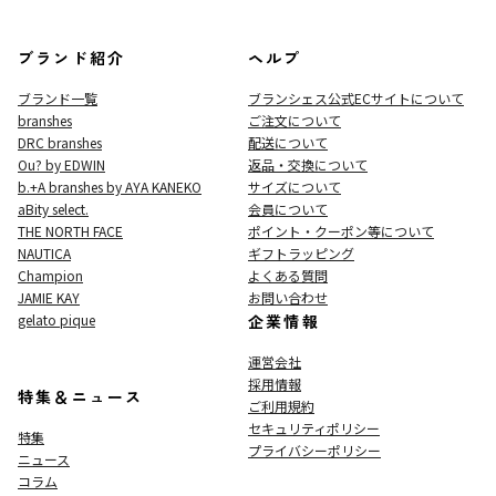
ブランド紹介
ヘルプ
ブランド一覧
ブランシェス公式ECサイト
について
branshes
ご注文について
DRC branshes
配送について
Ou? by EDWIN
返品・交換について
b.+A branshes by AYA KANEKO
サイズについて
aBity select.
会員について
THE NORTH FACE
ポイント・クーポン等について
NAUTICA
ギフトラッピング
Champion
よくある質問
JAMIE KAY
お問い合わせ
gelato pique
企業情報
運営会社
採用情報
特集＆ニュース
ご利用規約
セキュリティポリシー
特集
プライバシーポリシー
ニュース
コラム