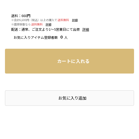
送料
：
660円
※合計6,600円（税込）以上の購入で
送料無料
詳細
※店頭受取なら
送料無料
詳細
配送
：
通常、ご注文より1～5営業日にて出荷
詳細
お気に入りアイテム登録者数
0
人
カートに入れる
店頭在庫を確認する
お気に入り追加