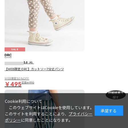
SALE
5.0
（4）
【WEB限定/DRC】カットソー7分丈パンツ
WEB限定50％OFF
￥495
定価
￥990
詳細検索で
探す
Cookie利用について
このウェブサイトはCookieを使用しています。
承諾する
このサイトを利用することにより、
プライバシー
ポリシー
に同意したことになります。