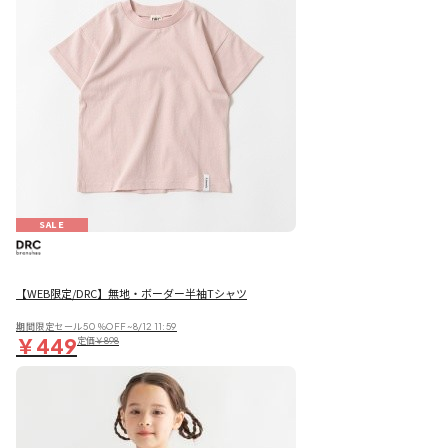
SALE
【WEB限定/DRC】無地・ボーダー半袖Tシャツ
期間限定セール50％OFF~8/12 11:59
￥449
定価
￥898