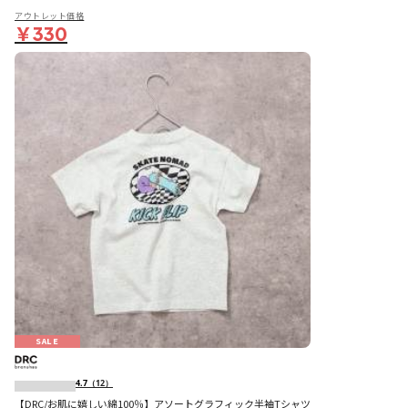
アウトレット価格
￥330
SALE
4.7
（12）
【DRC/お肌に嬉しい綿100％】アソートグラフィック半袖Tシャツ