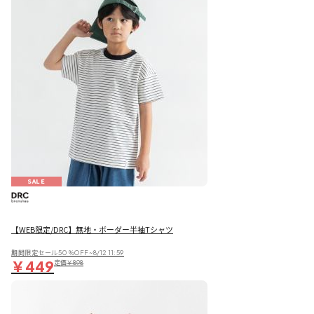
SALE
【WEB限定/DRC】無地・ボーダー半袖Tシャツ
期間限定セール50％OFF~8/12 11:59
￥449
定価
￥898