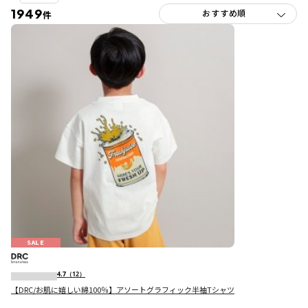
1949
件
SALE
4.7
（12）
【DRC/お肌に嬉しい綿100％】アソートグラフィック半袖Tシャツ