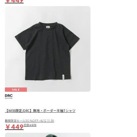
SALE
【WEB限定/DRC】無地・ボーダー半袖Tシャツ
期間限定セール50％OFF~8/12 11:59
￥449
定価
￥898