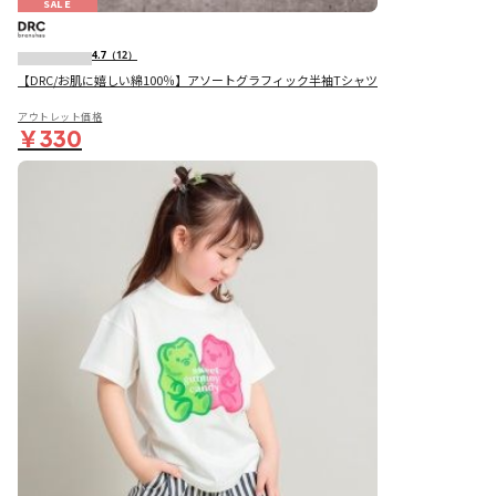
SALE
4.7
（12）
【DRC/お肌に嬉しい綿100％】アソートグラフィック半袖Tシャツ
アウトレット価格
￥330