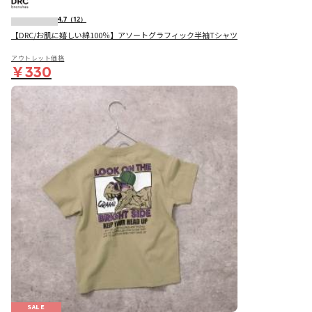
4.7
（12）
【DRC/お肌に嬉しい綿100％】アソートグラフィック半袖Tシャツ
アウトレット価格
￥330
SALE