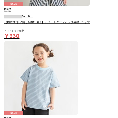
SALE
4.7
（12）
【DRC/お肌に嬉しい綿100％】アソートグラフィック半袖Tシャツ
アウトレット価格
￥330
SALE