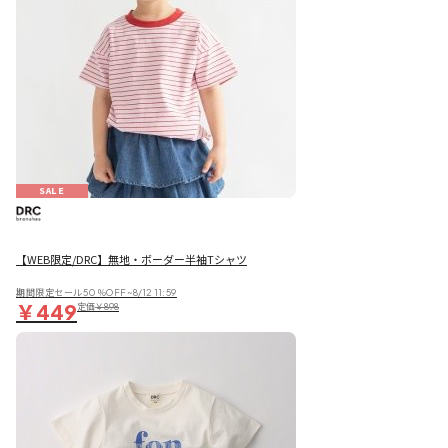
SALE
【WEB限定/DRC】無地・ボーダー半袖Tシャツ
期間限定セール50％OFF~8/12 11:59
￥449
定価
￥898