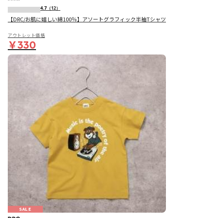
4.7
（12）
【DRC/お肌に嬉しい綿100％】アソートグラフィック半袖Tシャツ
アウトレット価格
￥330
SALE