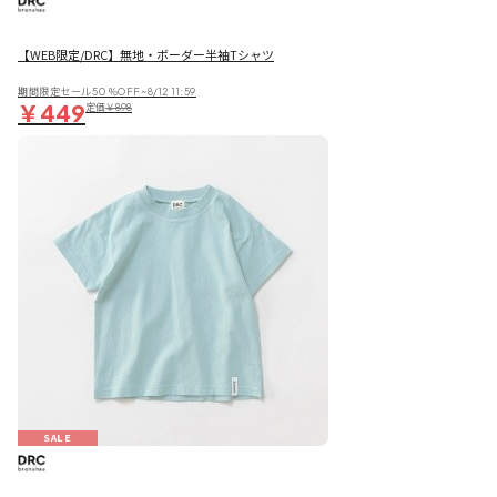
【WEB限定/DRC】無地・ボーダー半袖Tシャツ
期間限定セール50％OFF~8/12 11:59
￥449
定価
￥898
SALE