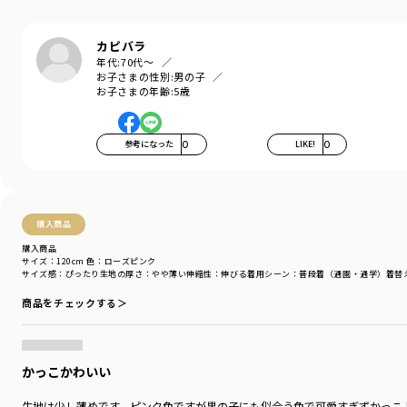
対象イベント
／
再値下げアイテム
商品番号
／
16-5206-313
カピバラ
年代:
70代～
お子さまの性別:
男の子
お子さまの年齢:
5歳
参考になった
0
LIKE!
0
購入商品
購入商品
サイズ：120cm
色：ローズピンク
サイズ感
：ぴったり
生地の厚さ
：やや薄い
伸縮性
：伸びる
着用シーン
：普段着（通園・通学）
着替
商品をチェックする＞
かっこかわいい
生地は少し薄めです。ピンク色ですが男の子にも似合う色で可愛すぎずかっこ