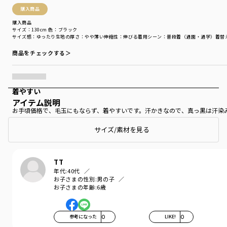
購入商品
購入商品
サイズ：130cm
色：ブラック
サイズ感
：ゆったり
生地の厚さ
：やや薄い
伸縮性
：伸びる
着用シーン
：普段着（通園・通学）
着替
商品をチェックする＞
着やすい
アイテム説明
お手頃価格で、毛玉にもならず、着やすいです。汗かきなので、真っ黒は汗染
もっと見る…
サイズ/素材を見る
TT
年代:
40代
お子さまの性別:
男の子
お子さまの年齢:
6歳
参考になった
0
LIKE!
0