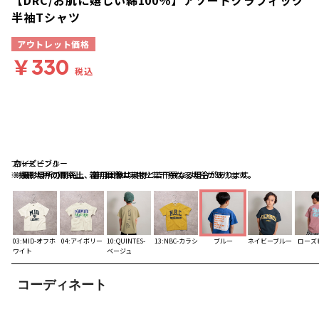
【DRC/お肌に嬉しい綿100％】アソートグラフィック
半袖Tシャツ
アウトレット価格
￥330
税込
ブルー
ネイビーブルー
ローズピンク
※撮影場所の関係上、着用画像は実物と若干異なる場合があります。
※撮影場所の関係上、着用画像は実物と若干異なる場合があります。
※撮影場所の関係上、着用画像は実物と若干異なる場合があります。
03:MID-オフホ
04:アイボリー
10:QUINTES-
13:NBC-カラシ
ブルー
ネイビーブルー
ローズ
ワイト
ベージュ
コーディネート