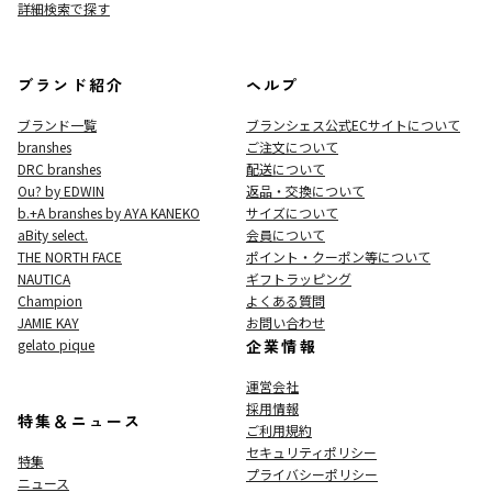
詳細検索で探す
ブランド紹介
ヘルプ
ブランド一覧
ブランシェス公式ECサイト
について
branshes
ご注文について
DRC branshes
配送について
Ou? by EDWIN
返品・交換について
b.+A branshes by AYA KANEKO
サイズについて
aBity select.
会員について
THE NORTH FACE
ポイント・クーポン等について
NAUTICA
ギフトラッピング
Champion
よくある質問
JAMIE KAY
お問い合わせ
gelato pique
企業情報
運営会社
採用情報
特集＆ニュース
ご利用規約
セキュリティポリシー
特集
プライバシーポリシー
ニュース