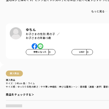
もっと見る…
ゆちん
お子さまの性別:
男の子
お子さまの年齢:
5歳
参考になった
0
LIKE!
0
購入商品
購入商品
サイズ：140cm
色：ライム
サイズ感
：ゆったり
生地の厚さ
：やや薄い
伸縮性
：伸びる
着用シーン
：普段着（通園・通学）
着替
商品をチェックする＞