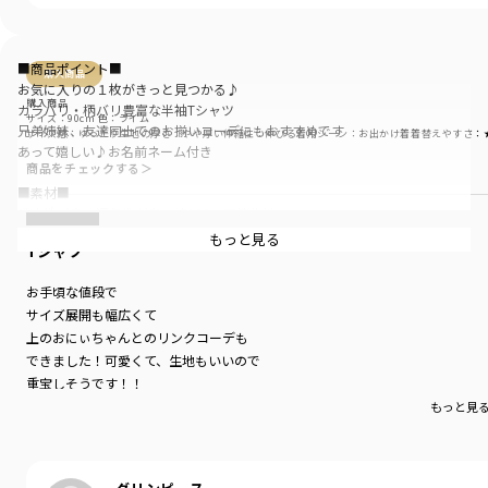
■商品ポイント■
購入商品
お気に入りの１枚がきっと見つかる♪
購入商品
カラバリ・柄バリ豊富な半袖Tシャツ
サイズ：90cm
色：ライム
兄弟姉妹、友達同士でのお揃いコーデにもおすすめです
サイズ感
：ゆったり
生地の厚さ
：やや厚い
伸縮性
：伸びる
着用シーン
：お出かけ着
着替えやすさ
：
あって嬉しい♪お名前ネーム付き
商品をチェックする＞
■素材■
吸水性が高く通気性が良い綿100％天竺生地
肌触りが良くお子様のお肌にも安心です
もっと見る
Tシャツ
※生地の特性上、若干のムラがございますが商品に問題はございません。
あらかじめご了承ください
お手頃な値段で
サイズ展開も幅広くて
■DRCbranshesとは?■
上のおにぃちゃんとのリンクコーデも
Daily…毎日
Relax…力を抜いて、くつろぐ
できました！可愛くて、生地もいいので
Comfortable…気持ちの良い、快適な
重宝しそうです！！
着心地の良い服を、手に取りやすい価格で
もっと見
『毎日着て欲しい』
そんな思いを込めてブランシェスから
デイリーウェアをご提案する新レーベルです