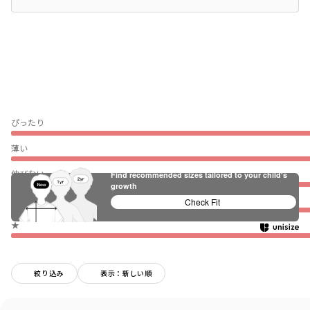
ぴったり
薄い
伸びない
Find recommended sizes tailored to your child's
growth
普段着（通園・通学）
Check Fit
★
絞り込み
表示：新しい順