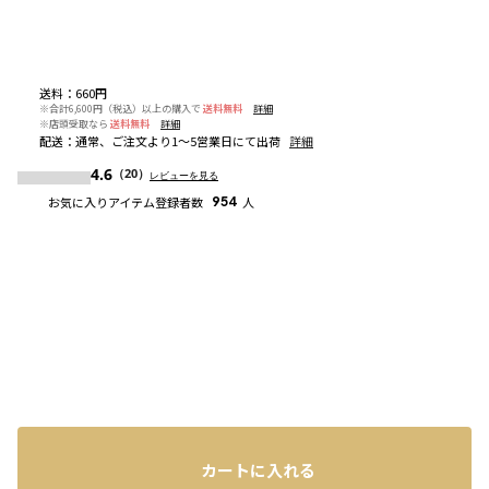
送料
：
660円
※合計6,600円（税込）以上の購入で
送料無料
詳細
※店頭受取なら
送料無料
詳細
配送
：
通常、ご注文より1～5営業日にて出荷
詳細
4.6
（20）
レビューを見る
お気に入りアイテム登録者数
954
人
カートに入れる