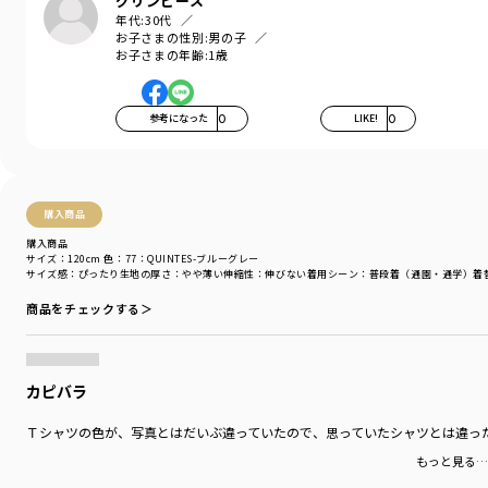
グリンピース
-----
年代:
30代
伸縮性：あり
お子さまの性別:
男の子
お子さまの年齢:
1歳
透け感：03：MID-オフホワイト/ややあり
04：アイボリー/ややあり
その他カラー/なし
参考になった
0
LIKE!
0
＃drc＃おとこのこ＃おんなのこ＃ボーイズ＃ガールズ
＃通園コーデ＃通学コーデ＃小学生コーデ
＃プチプラ＃プチプラ子供服＃子供服通販
＃お揃い＃お揃いコーデ
購入商品
＃ペア＃ペアコーデ
＃リンク＃リンクコーデ
購入商品
サイズ：120cm
色：77：QUINTES-ブルーグレー
＃ユニセックス＃160cm
サイズ感
：ぴったり
生地の厚さ
：やや薄い
伸縮性
：伸びない
着用シーン
：普段着（通園・通学）
着
着用イメージ/カラー：ネイビーブルー
商品をチェックする＞
モデル：身長120.0cm 体重21kg
サイズ：サイズ130
カピバラ
ブランド
／
DRC branshes
シーズン
／
アウトレット
Ｔシャツの色が、写真とはだいぶ違っていたので、思っていたシャツとは違っ
カテゴリ
／
トップス
>
半袖Tシャツ・タンクトップ
カラー
／
ブルー
もっと見る…
性別タイプ
／
BOY