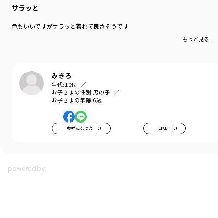
サラッと
色もいいですがサラッと着れて良さそうです
もっと見る…
みきろ
年代:
10代
お子さまの性別:
男の子
お子さまの年齢:
6歳
参考になった
0
LIKE!
0