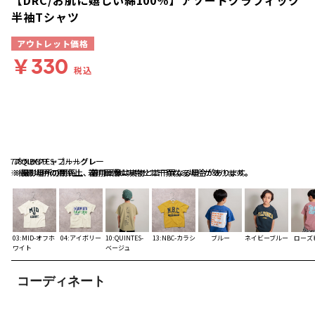
【DRC/お肌に嬉しい綿100％】アソートグラフィック
半袖Tシャツ
アウトレット価格
￥330
税込
77:QUINTES-ブルーグレー
78:NBC-チャコールグレー
ブラック
※撮影場所の関係上、着用画像は実物と若干異なる場合があります。
※撮影場所の関係上、着用画像は実物と若干異なる場合があります。
※撮影場所の関係上、着用画像は実物と若干異なる場合があります。
03:MID-オフホ
04:アイボリー
10:QUINTES-
13:NBC-カラシ
ブルー
ネイビーブルー
ローズ
ワイト
ベージュ
コーディネート