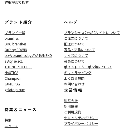
詳細検索で探す
ブランド紹介
ヘルプ
ブランド一覧
ブランシェス公式ECサイト
について
branshes
ご注文について
DRC branshes
配送について
Ou? by EDWIN
返品・交換について
b.+A branshes by AYA KANEKO
サイズについて
aBity select.
会員について
THE NORTH FACE
ポイント・クーポン等について
NAUTICA
ギフトラッピング
Champion
よくある質問
JAMIE KAY
お問い合わせ
gelato pique
企業情報
運営会社
採用情報
特集＆ニュース
ご利用規約
セキュリティポリシー
特集
プライバシーポリシー
ニュース