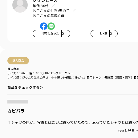
グリンピース
-----
年代:
30代
伸縮性：あり
お子さまの性別:
男の子
お子さまの年齢:
1歳
透け感：03：MID-オフホワイト/ややあり
04：アイボリー/ややあり
その他カラー/なし
参考になった
0
LIKE!
0
＃drc＃おとこのこ＃おんなのこ＃ボーイズ＃ガールズ
＃通園コーデ＃通学コーデ＃小学生コーデ
＃プチプラ＃プチプラ子供服＃子供服通販
＃お揃い＃お揃いコーデ
購入商品
＃ペア＃ペアコーデ
＃リンク＃リンクコーデ
購入商品
サイズ：120cm
色：77：QUINTES-ブルーグレー
＃ユニセックス＃160cm
サイズ感
：ぴったり
生地の厚さ
：やや薄い
伸縮性
：伸びない
着用シーン
：普段着（通園・通学）
着
着用イメージ/カラー：ネイビーブルー
商品をチェックする＞
モデル：身長120.0cm 体重21kg
サイズ：サイズ130
カピバラ
ブランド
／
DRC branshes
シーズン
／
アウトレット
Ｔシャツの色が、写真とはだいぶ違っていたので、思っていたシャツとは違っ
カテゴリ
／
トップス
>
半袖Tシャツ・タンクトップ
カラー
／
ブルー
もっと見る…
性別タイプ
／
BOY