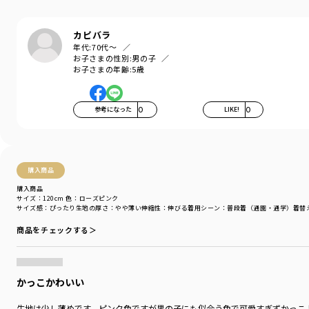
対象イベント
／
再値下げアイテム
商品番号
／
16-5206-313
カピバラ
年代:
70代～
お子さまの性別:
男の子
お子さまの年齢:
5歳
参考になった
0
LIKE!
0
購入商品
購入商品
サイズ：120cm
色：ローズピンク
サイズ感
：ぴったり
生地の厚さ
：やや薄い
伸縮性
：伸びる
着用シーン
：普段着（通園・通学）
着替
商品をチェックする＞
かっこかわいい
生地は少し薄めです。ピンク色ですが男の子にも似合う色で可愛すぎずかっこ