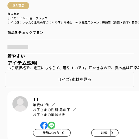
購入商品
購入商品
サイズ：130cm
色：ブラック
サイズ感
：ゆったり
生地の厚さ
：やや薄い
伸縮性
：伸びる
着用シーン
：普段着（通園・通学）
着替
商品をチェックする＞
着やすい
アイテム説明
お手頃価格で、毛玉にもならず、着やすいです。汗かきなので、真っ黒は汗染
もっと見る…
サイズ/素材を見る
TT
年代:
40代
お子さまの性別:
男の子
お子さまの年齢:
6歳
参考になった
0
LIKE!
0