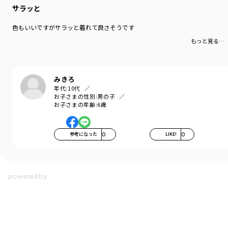
サラッと
色もいいですがサラッと着れて良さそうです
もっと見る…
みきろ
年代:
10代
お子さまの性別:
男の子
お子さまの年齢:
6歳
参考になった
0
LIKE!
0