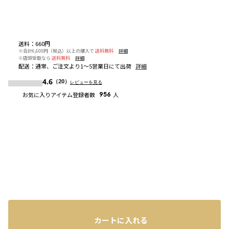
送料
：
660円
※合計6,600円（税込）以上の購入で
送料無料
詳細
※店頭受取なら
送料無料
詳細
配送
：
通常、ご注文より1～5営業日にて出荷
詳細
4.6
（20）
レビューを見る
お気に入りアイテム登録者数
956
人
カートに入れる