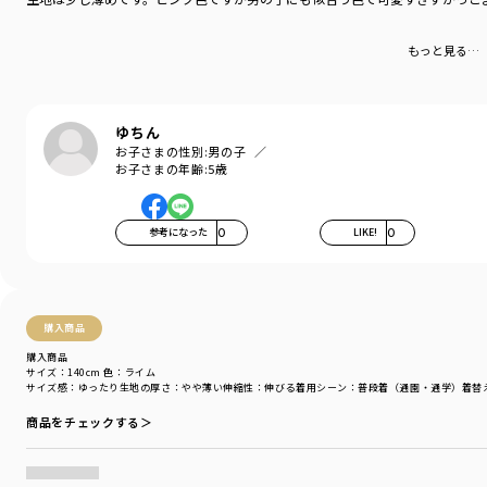
もっと見る…
ゆちん
お子さまの性別:
男の子
お子さまの年齢:
5歳
参考になった
0
LIKE!
0
購入商品
購入商品
サイズ：140cm
色：ライム
サイズ感
：ゆったり
生地の厚さ
：やや薄い
伸縮性
：伸びる
着用シーン
：普段着（通園・通学）
着替
商品をチェックする＞