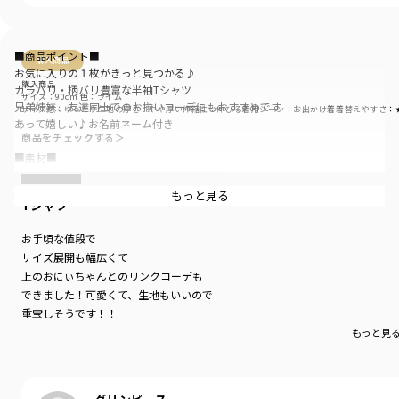
■商品ポイント■
購入商品
お気に入りの１枚がきっと見つかる♪
購入商品
カラバリ・柄バリ豊富な半袖Tシャツ
サイズ：90cm
色：ライム
兄弟姉妹、友達同士でのお揃いコーデにもおすすめです
サイズ感
：ゆったり
生地の厚さ
：やや厚い
伸縮性
：伸びる
着用シーン
：お出かけ着
着替えやすさ
：
あって嬉しい♪お名前ネーム付き
商品をチェックする＞
■素材■
吸水性が高く通気性が良い綿100％天竺生地
肌触りが良くお子様のお肌にも安心です
もっと見る
Tシャツ
※生地の特性上、若干のムラがございますが商品に問題はございません。
あらかじめご了承ください
お手頃な値段で
サイズ展開も幅広くて
■DRCbranshesとは?■
上のおにぃちゃんとのリンクコーデも
Daily…毎日
Relax…力を抜いて、くつろぐ
できました！可愛くて、生地もいいので
Comfortable…気持ちの良い、快適な
重宝しそうです！！
着心地の良い服を、手に取りやすい価格で
もっと見
『毎日着て欲しい』
そんな思いを込めてブランシェスから
デイリーウェアをご提案する新レーベルです