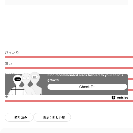
ぴったり
薄い
伸びない
Find recommended sizes tailored to your child's
growth
普段着（通園・通学）
Check Fit
★
絞り込み
表示：新しい順