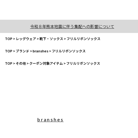
令和８年熊本地震に伴う集配への影響について
TOP
>
レッグウェア
>
靴下・ソックス
>
フリルリボンソックス
TOP
>
ブランド
>
branshes
>
フリルリボンソックス
TOP
>
その他
>
クーポン対象アイテム
>
フリルリボンソックス
branshes