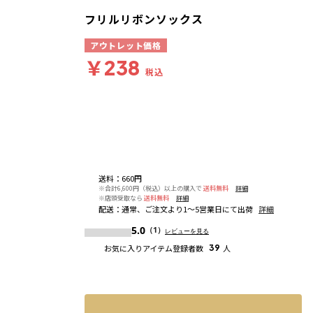
フリルリボンソックス
アウトレット価格
￥238
税込
送料
：
660円
※合計6,600円（税込）以上の購入で
送料無料
詳細
※店頭受取なら
送料無料
詳細
配送
：
通常、ご注文より1～5営業日にて出荷
詳細
5.0
（1）
レビューを見る
お気に入りアイテム登録者数
39
人