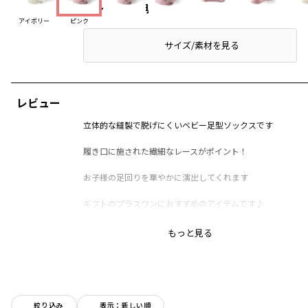
アイテム説明
アイボリー
ピンク
サイズ/素材を見る
レビュー
立体的な縫製で脱げにくいベビー足型ソックスです
履き口に施された繊細なレースがポイント！
お子様の足回りを華やかに演出してくれます
ギフトのプラスワンにおすすめのアイテムです♪
-----
もっと見る
透け感：なし
伸縮性：あり
ブランド
／
branshes
シーズン
／
アウトレット
絞り込み
表示：新しい順