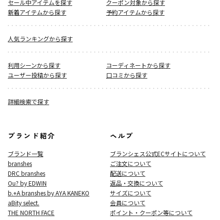
セール中アイテムを探す
クーポン対象から探す
新着アイテムから探す
予約アイテムから探す
人気ランキングから探す
利用シーンから探す
コーディネートから探す
ユーザー投稿から探す
口コミから探す
詳細検索で探す
ブランド紹介
ヘルプ
ブランド一覧
ブランシェス公式ECサイト
について
branshes
ご注文について
DRC branshes
配送について
Ou? by EDWIN
返品・交換について
b.+A branshes by AYA KANEKO
サイズについて
aBity select.
会員について
THE NORTH FACE
ポイント・クーポン等について