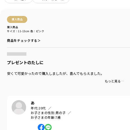
カテゴリ
／
レッグウェア
>
靴下・ソックス
カラー
／
ピンク
性別タイプ
／
BABY
商品番号
／
04-4363-684
購入商品
購入商品
サイズ：11-13cm
色：ピンク
商品をチェックする＞
プレゼントのたしに
安くて可愛かったので購入しましたが、喜んでもらえました。
もっと見る…
あ
年代:
20代
お子さまの性別:
男の子
お子さまの年齢:
7歳