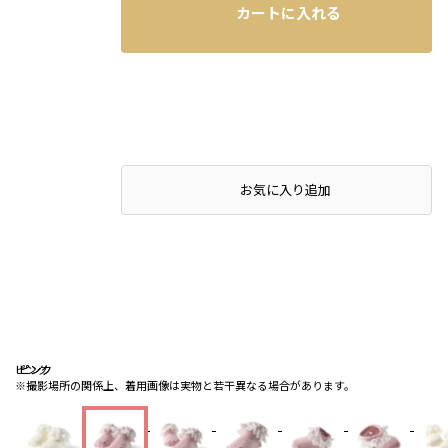
カートに入れる
お気に入り追加
ピンク
ピンク
ピンク
※撮影場所の関係上、着用画像は実物と若干異なる場合があります。