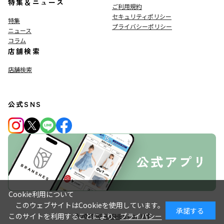
特集＆ニュース
ご利用規約
セキュリティポリシー
特集
プライバシーポリシー
ニュース
コラム
店舗検索
店舗検索
公式SNS
Cookie利用について
このウェブサイトはCookieを使用しています。
承諾する
このサイトを利用することにより、
プライバシー
© 2019
BRANSHES
Co., Ltd.