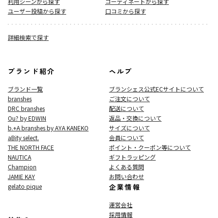
利用シーンから探す
コーディネートから探す
ユーザー投稿から探す
口コミから探す
詳細検索で探す
ブランド紹介
ヘルプ
ブランド一覧
ブランシェス公式ECサイト
について
branshes
ご注文について
DRC branshes
配送について
Ou? by EDWIN
返品・交換について
b.+A branshes by AYA KANEKO
サイズについて
aBity select.
会員について
THE NORTH FACE
ポイント・クーポン等について
NAUTICA
ギフトラッピング
Champion
よくある質問
JAMIE KAY
お問い合わせ
gelato pique
企業情報
運営会社
採用情報